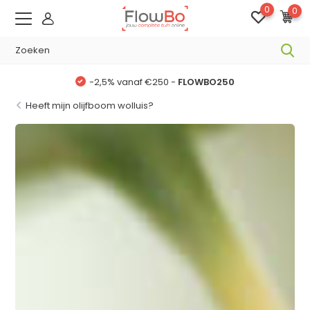
0
0
-,5% vanaf €500 -
FLOWBO500
Heeft mijn olijfboom wolluis?