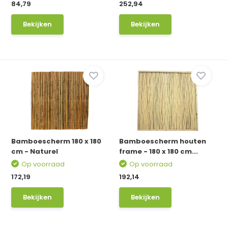
84,79
252,94
Bekijken
Bekijken
Bamboescherm 180 x 180
Bamboescherm houten
cm - Naturel
frame - 180 x 180 cm...
Op voorraad
Op voorraad
172,19
192,14
Bekijken
Bekijken