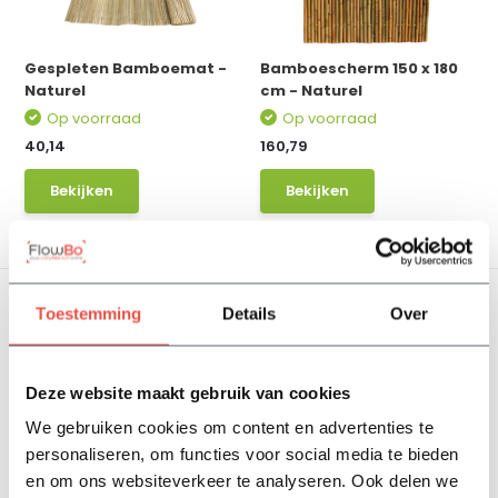
Gespleten Bamboemat -
Bamboescherm 150 x 180
Naturel
cm - Naturel
Op voorraad
Op voorraad
40,14
160,79
Bekijken
Bekijken
Toestemming
Details
Over
Deze website maakt gebruik van cookies
We gebruiken cookies om content en advertenties te
Bamboedeur - Naturel
personaliseren, om functies voor social media te bieden
Extra
en om ons websiteverkeer te analyseren. Ook delen we
Op voorraad