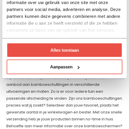
informatie over uw gebruik van onze site met onze
467,64
partners voor social media, adverteren en analyse. Deze
partners kunnen deze gegevens combineren met andere
Bekijken
informatie die u aan ze heeft verstrekt of die ze hebben
verzameld op basis van uw gebruik van hun services.
Alles toestaan
Ontdek stijlvolle bamboeschuttingen bij
FlowBo
Aanpassen
Voor de mooiste bamboeschuttingen en -schermen ben je
bij FlowBo aan het juiste adres. Bij ons vind je een ruim
aanbod aan bamboeschuttingen in verschillende
uitvoeringen en maten. Zo is er voor iedere tuin een
passende afscheiding te vinden. Zijn ons bamboeschuttingen
precies wat jij zoekt? Selecteer dan jouw favoriet, plaats het
gewenste aantal in je winkelwagen en bestel. Met onze snelle
verzending heb je jouw producten binnen no-time in huis.
Behoefte aan meer informatie over onze bamboeschermen?