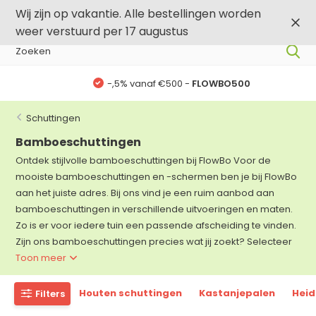
0
0
Wij zijn op vakantie. Alle bestellingen worden
weer verstuurd per 17 augustus
-,5% vanaf €500 -
FLOWBO500
Schuttingen
Bamboeschuttingen
Ontdek stijlvolle bamboeschuttingen bij FlowBo Voor de
mooiste bamboeschuttingen en -schermen ben je bij FlowBo
aan het juiste adres. Bij ons vind je een ruim aanbod aan
bamboeschuttingen in verschillende uitvoeringen en maten.
Zo is er voor iedere tuin een passende afscheiding te vinden.
Zijn ons bamboeschuttingen precies wat jij zoekt? Selecteer
Toon meer
Houten schuttingen
Kastanjepalen
Hei
Filters