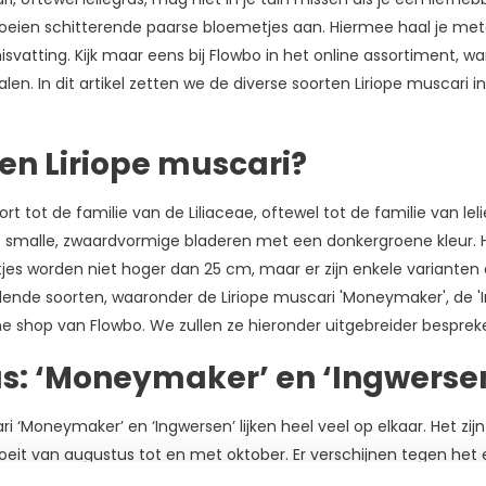
roeien schitterende paarse bloemetjes aan. Hiermee haal je metee
 misvatting. Kijk maar eens bij Flowbo in het online assortiment, 
len. In dit artikel zetten we de diverse soorten Liriope muscari i
een Liriope muscari?
t tot de familie van de Liliaceae, oftewel tot de familie van leli
t smalle, zwaardvormige bladeren met een donkergroene kleur. Het
es worden niet hoger dan 25 cm, maar er zijn enkele varianten 
llende soorten, waaronder de Liriope muscari 'Moneymaker', de 'In
ne shop van Flowbo. We zullen ze hieronder uitgebreider besprek
as: ‘Moneymaker’ en ‘Ingwerse
ri ‘Moneymaker’ en ‘Ingwersen’ lijken heel veel op elkaar. Het zi
eit van augustus tot en met oktober. Er verschijnen tegen het 
an kleine blauwpaarse druiven. Doordat de bladeren op gras lijk