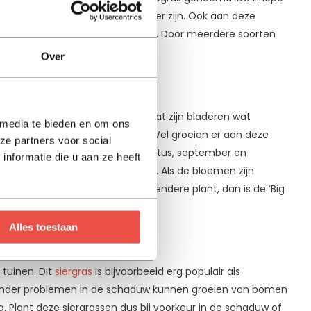
deren van deze soort nog iets fijner zijn. Ook aan deze
ende de maanden juli en augustus. Door meerdere soorten
Over
 we hierboven uitlichtten, doordat zijn bladeren wat
 media te bieden en om ons
eit dan andere soorten leliegras. Wel groeien er aan deze
ze partners voor social
e bewonderen in de maanden augustus, september en
nformatie die u aan ze heeft
unnen 40 tot 50 cm hoog worden. Als de bloemen zijn
den. Zoek je dus een iets opvallendere plant, dan is de ‘Big
Alles toestaan
 tuinen. Dit
siergras
is bijvoorbeeld erg populair als
zonder problemen in de schaduw kunnen groeien van bomen
g. Plant deze siergrassen dus bij voorkeur in de schaduw of