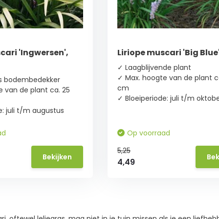
cari 'Ingwersen',
Liriope muscari 'Big Blue
✓ Laagblijvende plant
✓ Max. hoogte van de plant c
ls bodembedekker
cm
 van de plant ca. 25
✓ Bloeiperiode: juli t/m oktob
e: juli t/m augustus
ad
Op voorraad
5,25
Bekijken
Bek
4,49
i, oftewel leliegras, mag niet in je tuin missen als je een liefheb