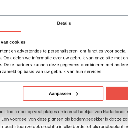
n’ lijkt heel veel op de ‘Moneymaker’. Het verschil is dat de bla
n paarse bloemen. Wel bloeit deze soort eerder, namelijk gedur
un je langer van de vrolijke bloemen genieten.
Details
erken van de ‘Big Blue’
 van cookies
cari ‘Big Blue’ onderscheidt zich van de overige twee soorten die
ent en advertenties te personaliseren, om functies voor social
ger zijn. Een ander kenmerk van de Big Blue is dat hij sneller gro
. Ook delen we informatie over uw gebruik van onze site met on
ie paarse bloemen die op druifjes lijken. Deze bloemen zijn t
e. Deze partners kunnen deze gegevens combineren met andere i
anten groeien dus iets uitbundiger dan de andere soorten en k
erzameld op basis van uw gebruik van hun services.
chijnen er zwarte bessen die tot in de winter hun charme versprei
er.
Aanpassen
 als bodembedekker
ri staat mooi op veel plekjes en in veel hoekjes van Nederlandse
Een voordeel van deze planten als bodembedekker is dat ze 
rnaast staan ze ook prachtig in elke border of als randbeplantin