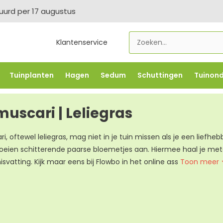
tuurd per 17 augustus
Klantenservice
Tuinplanten
Hagen
Sedum
Schuttingen
Tuinon
LOWBO250
-5% vanaf €500 -
FLOWBO500
-7,5% vana
muscari | Leliegras
i, oftewel leliegras, mag niet in je tuin missen als je een liefheb
roeien schitterende paarse bloemetjes aan. Hiermee haal je metee
misvatting. Kijk maar eens bij Flowbo in het online ass
Toon meer