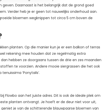
ten geven. Daarnaast is het belangrijk dat de grond goed
odem. Verder heb je er geen tot nauwelijks onderhoud aan.
egroeide bloemen wegknippen tot circa 5 cm boven de
?
bakken planten. Op die manier kun je er een balkon of terras
r wel rekening mee houden dat ze regelmatig extra
d, dan hebben ze doorgaans tussen de drie en zes maanden
stoffen te voorzien. Andere mooie siergrassen die het ook
 tenuissima ‘Ponytails’.
j Flowbo aan het juiste adres. Dit is ook de ideale plek om
beste planten ontvangt. Je hoeft er de deur niet voor uit,
t geniet je van de schitterende blauwpaarse bloemen van