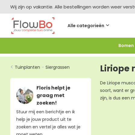
Wij zijn op vakantie. Alle bestellingen worden weer vers
Alle categorieën
Bomen
Meer bestellen =
meer korting
-2,5% vanaf €250 -
F
Liriope 
Tuinplanten
-
Siergrassen
De Liriope muscar
Floris helpt je
soort, want er g
graag met
zijn, is dus een 
zoeken!
Stuur mij een berichtje en ik
help je jouw product uit te
zoeken en vertel je alles wat je
moet weten.