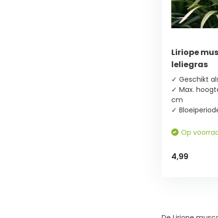
Zon
(3)
Bladkleur
Liriope mus
leliegras
Groen
(3)
✓ Geschikt a
✓ Max. hoogte
cm
Bloeikleur
✓ Bloeiperiod
Blauw
Op voorra
(2)
4,99
Paars
(1)
Bloeimaand
De Liriope muscar