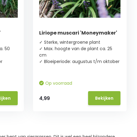
'
Liriope muscari 'Moneymaker'
✓ Sterke, wintergroene plant
a. 50
✓ Max. hoogte van de plant ca. 25
cm
er
✓ Bloeiperiode: augustus t/m oktober
Op voorraad
4,99
ijken
Bekijken
ber bent van siergrassen. Dit is wel een heel bijzondere