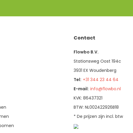
Contact
Flowbo B.V.
Stationsweg Oost 194c
3931 EX Woudenberg
Tel:
+31 344 23 44 64
E-mail:
info@flowbo.nl
KVK: 86437321
men
BTW: NL002422926B18
bomen
* De prijzen zijn incl. btw
enbomen