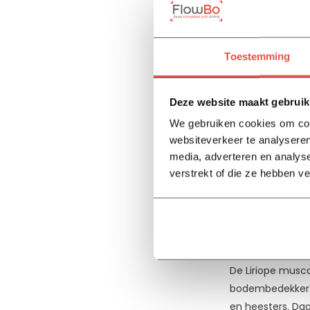
40-
muscari ‘Ingwerse
60
plantjes groeie
cm
te combineren, k
Toestemming
(1)
De kenm
Prijs
Deze website maakt gebruik
Deze Liriope mus
We gebruiken cookies om cont
-
robuuster en lan
websiteverkeer te analyseren
variant ook moo
media, adverteren en analys
oktober. Deze pl
verstrekt of die ze hebben v
uitgebloeid vers
Blue’ een aanrad
Ideaal
De Liriope musca
bodembedekker. 
en heesters. Daa