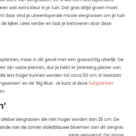
n wat extra kleur in je tuin. Dat gras altijd groen moet
want daar vind je uiteenlopende mooie siergrassen om je tuin
n de kijker. Lees verder en laat je betoveren door deze
eplanten, maar in dit geval met een grasachtig uiterlijk. De
 zijn vaste planten, dus je hebt er jarenlang plezier van.
die iets hoger kunnen worden tot circa 50 cm. Er bestaan
gwersen' en de ‘Big Blue’. Je kunt al deze
tuinplanten
en.
n’
jn allebei siergrassen die niet hoger worden dan 25 cm. De
einde van de zomer violetblauwe bloemen aan dit siergras.
en, wordt deze plant ook wel leliegras genoemd. De Liriope