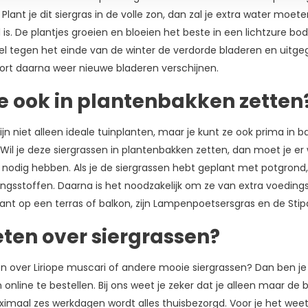
Plant je dit siergras in de volle zon, dan zal je extra water moe
is. De plantjes groeien en bloeien het beste in een lichtzure b
el tegen het einde van de winter de verdorde bladeren en uitg
 kort daarna weer nieuwe bladeren verschijnen.
ze ook in plantenbakken zetten
zijn niet alleen ideale tuinplanten, maar je kunt ze ook prima in 
Wil je deze siergrassen in plantenbakken zetten, dan moet je e
 nodig hebben. Als je de siergrassen hebt geplant met potgron
gsstoffen. Daarna is het noodzakelijk om ze van extra voedings
ant op een terras of balkon, zijn Lampenpoetsersgras en de Stipa
ten over siergrassen?
n over Liriope muscari of andere mooie siergrassen? Dan ben je bi
online te bestellen. Bij ons weet je zeker dat je alleen maar de 
imaal zes werkdagen wordt alles thuisbezorgd. Voor je het wee