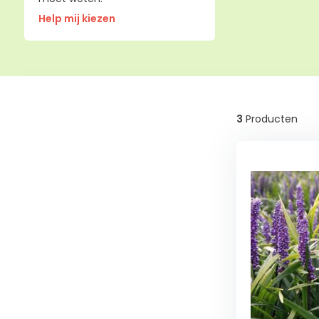
Help mij kiezen
3
Producten
Wintergroen
Ja
(3)
Schaduw
Half
schaduw
(3)