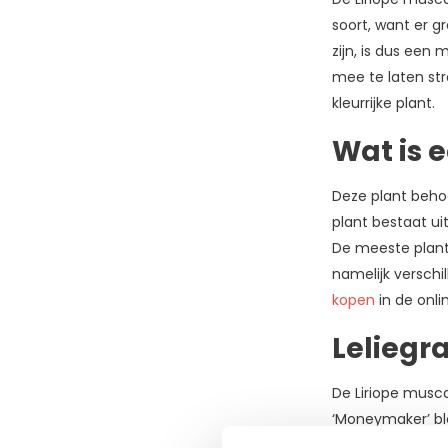
Juli
soort, want er g
(2)
zijn, is dus een
mee te laten stra
Augustus
kleurrijke plant.
(3)
Wat is 
September
(2)
Deze plant behoor
Toon
plant bestaat ui
meer
De meeste plantj
namelijk verschi
kopen
in de onli
Planthoogte
Leliegr
20-
40
De Liriope musca
cm
‘Moneymaker’ blo
(2)
Ze doen denken a