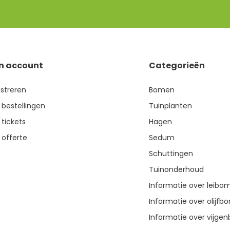
jn account
Categorieën
istreren
Bomen
 bestellingen
Tuinplanten
 tickets
Hagen
 offerte
Sedum
Schuttingen
Tuinonderhoud
Informatie over leibo
Informatie over olijf
Informatie over vijg