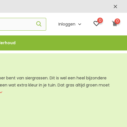
0
0
Inloggen
derhoud
f €1000 -
FLOWBO1000
ber bent van siergrassen. Dit is wel een heel bijzondere
n wat extra kleur in je tuin. Dat gras altijd groen moet