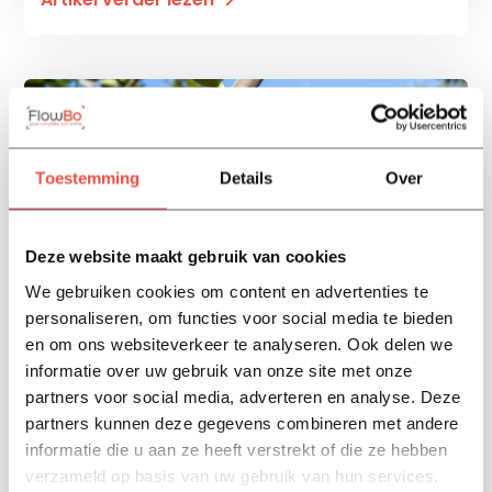
Toestemming
Details
Over
Deze website maakt gebruik van cookies
We gebruiken cookies om content en advertenties te
Flowbo - Maandag 26 Juni 2023
personaliseren, om functies voor social media te bieden
Welke voeding heeft een vijgenboom
en om ons websiteverkeer te analyseren. Ook delen we
nodig?
informatie over uw gebruik van onze site met onze
partners voor social media, adverteren en analyse. Deze
Als trotse eigenaar van deze prachtige boom, is het
partners kunnen deze gegevens combineren met andere
belangrijk om te weten welke voedingsstoffen hij nodig
informatie die u aan ze heeft verstrekt of die ze hebben
heeft om gezond en weelderig te groeien. Door de juiste
verzameld op basis van uw gebruik van hun services.
voeding te bieden, kun je ervoor zorgen dat jouw