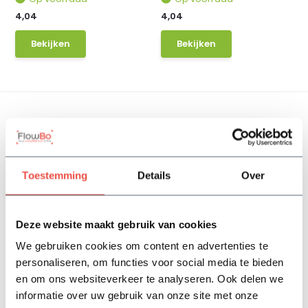
4,04
4,04
Bekijken
Bekijken
Steeds meer mensen ontdekken de magie van siergras in de
tuin. Besteed je graag veel aandacht aan een mooie tuin
waar je echt lekker in kan thuiskomen? Dan mag naast mooie
Toestemming
Details
Over
bomen, heesters en bloemen eigenlijk siergras ook niet
ontbreken in jouw paradijsje. Met deze planten kun je een
extra bijzondere sfeer creëren. Gezien deze fraaie
Deze website maakt gebruik van cookies
elementen voor in de tuin vaak over het hoofd worden
gezien, zetten we daar hier graag eens de spotlight op.
We gebruiken cookies om content en advertenties te
Ontdek hier welke mooie soorten er zijn, waar je op moet
personaliseren, om functies voor social media te bieden
letten voor wat betreft het onderhoud en lees meer over hoe
en om ons websiteverkeer te analyseren. Ook delen we
je siergras kunt toepassen.
informatie over uw gebruik van onze site met onze