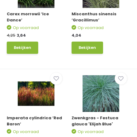
Carex morrowii ‘Ice
Miscanthus sinensis
Dance’
‘Gracillimus’
Op voorraad
Op voorraad
4,25
3,64
4,04
Bekijken
Bekijken
Imperata cylindrica ‘Red
Zwenkgras - Festuca
Baron’
glauca 'Elijah Blue'
Op voorraad
Op voorraad