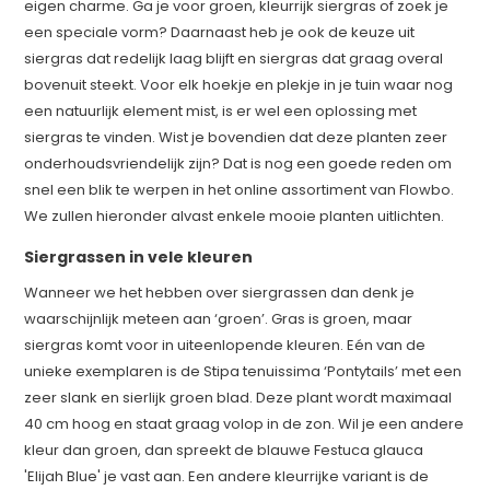
eigen charme. Ga je voor groen, kleurrijk siergras of zoek je
een speciale vorm? Daarnaast heb je ook de keuze uit
siergras dat redelijk laag blijft en siergras dat graag overal
bovenuit steekt. Voor elk hoekje en plekje in je tuin waar nog
een natuurlijk element mist, is er wel een oplossing met
siergras te vinden. Wist je bovendien dat deze planten zeer
onderhoudsvriendelijk zijn? Dat is nog een goede reden om
snel een blik te werpen in het online assortiment van Flowbo.
We zullen hieronder alvast enkele mooie planten uitlichten.
Siergrassen in vele kleuren
Wanneer we het hebben over siergrassen dan denk je
waarschijnlijk meteen aan ‘groen’. Gras is groen, maar
siergras komt voor in uiteenlopende kleuren. Eén van de
unieke exemplaren is de Stipa tenuissima ‘Pontytails’ met een
zeer slank en sierlijk groen blad. Deze plant wordt maximaal
40 cm hoog en staat graag volop in de zon. Wil je een andere
kleur dan groen, dan spreekt de blauwe Festuca glauca
'Elijah Blue' je vast aan. Een andere kleurrijke variant is de