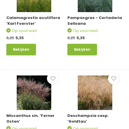
Calamagrostis acutiflora
Pampasgras - Cortaderia
‘Karl Foerster’
Selloana
Op voorraad
Op voorraad
6,25
5,35
6,25
5,35
Bekijken
Bekijken
Miscanthus sin. ‘Ferner
Deschampsia cesp.
Osten’
‘Goldtau’
Op voorraad
Op voorraad