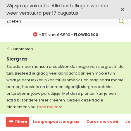
0
0
Wij zijn op vakantie. Alle bestellingen worden
weer verstuurd per 17 augustus
-,5% vanaf €500 -
FLOWBO500
Tuinplanten
Siergras
Steeds meer mensen ontdekken de magie van siergras in de
tuin. Besteed je graag veel aandacht aan een mooie tuin
waar je echt lekker in kan thuiskomen? Dan mag naast mooie
bomen, heesters en bloemen eigenlijk siergras ook niet
ontbreken in jouw paradijsje. Met deze planten kun je een
extra bijzondere sfeer creëren. Gezien deze fraaie
elementen voo
Toon meer
Lampenpoetsersgras
Carex morrowii
Ja
Filters