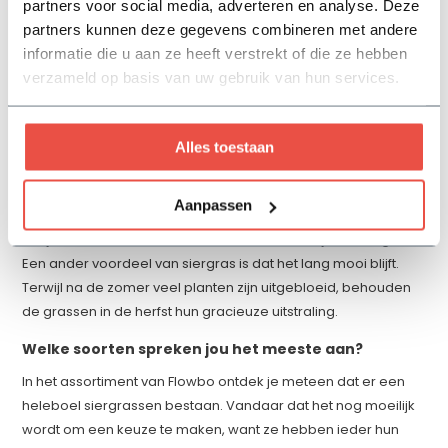
partners voor social media, adverteren en analyse. Deze
Laat je inspireren door de vrije natuur
partners kunnen deze gegevens combineren met andere
Vind je het belangrijk dat jouw tuin een echte natuurlijke
informatie die u aan ze heeft verstrekt of die ze hebben
uitstraling heeft, dus bijna alsof je je in de vrije natuur bevindt?
verzameld op basis van uw gebruik van hun services.
Dan zijn siergrassen een ‘must’. Ze zorgen voor een prachtige
afwisseling met het groen in de tuin. De grassen staan graag
met hun doorgaans lange en slanke stengels en pluimen te
Alles toestaan
wuiven in de wind. Dat is prachtig om te zien en het werkt ook
nog eens heerlijk rustgevend. Door siergrassen en andere
Aanpassen
tuinplanten mooi te combineren zorg je er ook nog eens voor
dat je tuin druk bezocht wordt door vlinders, bijen en vogels.
Een ander voordeel van siergras is dat het lang mooi blijft.
Terwijl na de zomer veel planten zijn uitgebloeid, behouden
de grassen in de herfst hun gracieuze uitstraling.
Welke soorten spreken jou het meeste aan?
In het assortiment van Flowbo ontdek je meteen dat er een
heleboel siergrassen bestaan. Vandaar dat het nog moeilijk
wordt om een keuze te maken, want ze hebben ieder hun