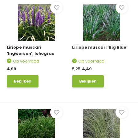
Liriope muscari
Liriope muscari 'Big Blue'
'Ingwersen', leliegras
Op voorraad
Op voorraad
4,99
5,25
4,49
Bekijken
Bekijken