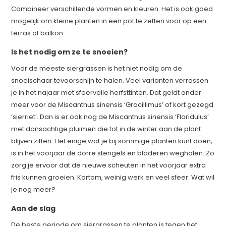
Combineer verschillende vormen en kleuren. Het is ook goed
mogelijk om kleine planten in een pot te zetten voor op een
terras of balkon.
Is het nodig om ze te snoeien?
Voor de meeste siergrassen is het niet nodig om de
snoeischaar tevoorschijn te halen. Veel varianten verrassen
je in het najaar met sfeervolle herfsttinten. Dat geldt onder
meer voor de Miscanthus sinensis ‘Gracillimus’ of kort gezegd
‘sierriet’. Dan is er ook nog de Miscanthus sinensis ‘Floridulus’
met donsachtige pluimen die tot in de winter aan de plant
blijven zitten. Het enige wat je bij sommige planten kunt doen,
is in het voorjaar de dorre stengels en bladeren weghalen. Zo
zorg je ervoor dat de nieuwe scheuten in het voorjaar extra
fris kunnen groeien. Kortom, weinig werk en veel sfeer. Wat wil
je nog meer?
Aan de slag
De beste periode om siergrassen te planten is tegen het