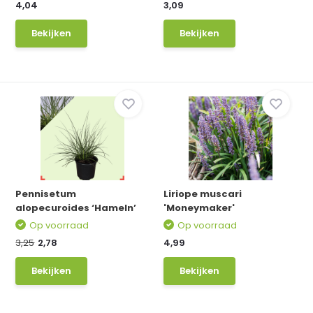
4,04
3,09
Bekijken
Bekijken
Pennisetum
Liriope muscari
alopecuroides ‘Hameln’
'Moneymaker'
Op voorraad
Op voorraad
3,25
2,78
4,99
Bekijken
Bekijken