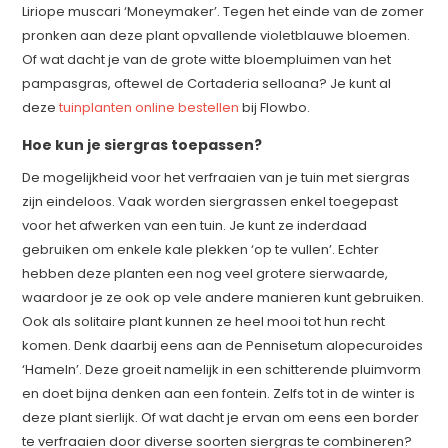
Liriope muscari ‘Moneymaker’. Tegen het einde van de zomer
pronken aan deze plant opvallende violetblauwe bloemen.
Of wat dacht je van de grote witte bloempluimen van het
pampasgras, oftewel de Cortaderia selloana? Je kunt al
deze
tuinplanten online bestellen
bij Flowbo.
Hoe kun je siergras toepassen?
De mogelijkheid voor het verfraaien van je tuin met siergras
zijn eindeloos. Vaak worden siergrassen enkel toegepast
voor het afwerken van een tuin. Je kunt ze inderdaad
gebruiken om enkele kale plekken ‘op te vullen’. Echter
hebben deze planten een nog veel grotere sierwaarde,
waardoor je ze ook op vele andere manieren kunt gebruiken.
Ook als solitaire plant kunnen ze heel mooi tot hun recht
komen. Denk daarbij eens aan de Pennisetum alopecuroides
‘Hameln’. Deze groeit namelijk in een schitterende pluimvorm
en doet bijna denken aan een fontein. Zelfs tot in de winter is
deze plant sierlijk. Of wat dacht je ervan om eens een border
te verfraaien door diverse soorten siergras te combineren?