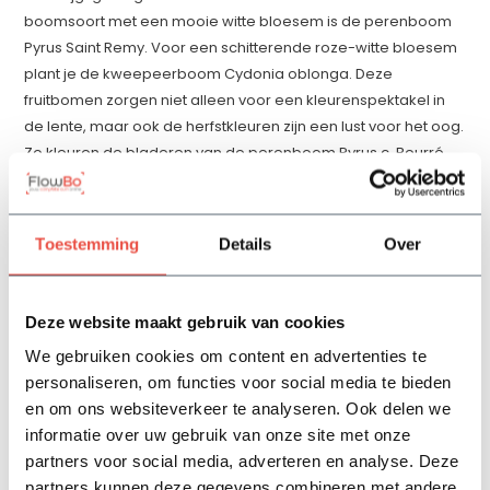
boomsoort met een mooie witte bloesem is de perenboom
Pyrus Saint Remy. Voor een schitterende roze-witte bloesem
plant je de kweepeerboom Cydonia oblonga. Deze
fruitbomen zorgen niet alleen voor een kleurenspektakel in
de lente, maar ook de herfstkleuren zijn een lust voor het oog.
Zo kleuren de bladeren van de perenboom Pyrus c. Beurré
Hardy in het najaar prachtig rood.
Welke perenbomen leveren de lekkerste
handperen?
Toestemming
Details
Over
Ben je een echte liefhebber van fruit? Dan wil je de
perenbomen natuurlijk niet alleen vanwege hun mooie
Deze website maakt gebruik van cookies
bloesem, maar vooral ook vanwege de zoetsappige
We gebruiken cookies om content en advertenties te
peertjes die eraan groeien. Welke perenboom is dan het
personaliseren, om functies voor social media te bieden
meest geschikt? Je hebt verschillende opties. Een daarvan is
en om ons websiteverkeer te analyseren. Ook delen we
de ‘Pyrus Conferance’. Deze boom levert grote handperen
informatie over uw gebruik van onze site met onze
met een lekkere smaak. Een groot voordeel van deze peren
partners voor social media, adverteren en analyse. Deze
is dat je ze lang kunt bewaren. De peren zijn halverwege
partners kunnen deze gegevens combineren met andere
september rijp voor de pluk. Een andere aanrader is de