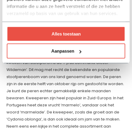
informatie die u aan ze heeft verstrekt of die ze hebben
‘Pyrus communis Beurré hardy’. Deze perenbomen hebben
verzameld op basis van uw gebruik van hun services.
namelijk middelgrote, zoete en sappige peren. Daarnaast
pluk je ook van de ‘Pyrus Saint Remy’ en de ‘Pyrus Doyenne du
Comice’ heerlijke handperen.
Alles toestaan
Houd je meer van stoofperen en kweeperen?
Je kunt ook perenbomen planten in je tuin als je graag zelf
Aanpassen
stoofpeertjes wilt kweken. Een van de beste soorten voor het
kweken van stoofperen is de ‘Pyrus communis Gieser
Wildeman’. Dit mag met recht de bekendste en populairste
stoofperenboom van ons land genoemd worden. De peren
zijn in de eerste helft van oktober rijp om gestoofd te worden.
Je kunt de peren echter gemakkelijk enkele maanden
bewaren. Kweeperen zijn heel populair in Zuid-Europa. In het
Portugees heet deze vrucht ‘marmelo’, vandaar ook het
woord ‘marmelade’. De kweepeer, zoals die groeit aan de
‘Cydonia oblonga’, is dan ook ideaal om jam van te maken.
Neem eens een kijkje in het complete assortiment aan