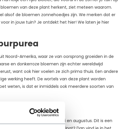
e bloemen van deze plant herkent, ziet meteen waarom.
wel alsof de bloemen zonnehoedjes zijn. We merken dat er
voor in jouw tuin? Je ontdekt het hier! We laten je hier
 purpurea
uit Noord-Amerika, waar ze van oorsprong groeiden in de
aarse en donkerroze bloemen zijn echter wereldwijd
rust, want ook hier voelen ze zich prima thuis. Een andere
tige werking heeft. De wortels van deze plant worden
et weten, is dat er inmiddels ook meerdere soorten van
loei gedurende de maanden juli en augustus. Dit is een
ordt en nog meer in het oog springt? Dan vind je in het