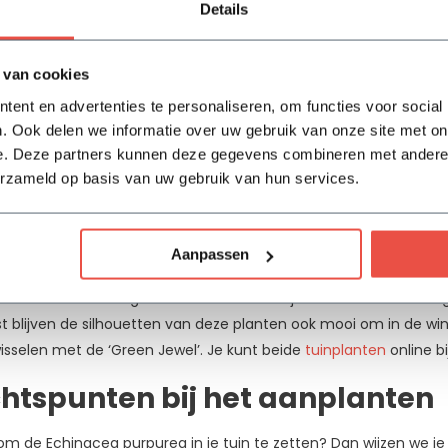
Details
nt van Flowbo ook de ‘Magnus’ variant. Deze zonnehoed ziet er o
 bloeiperiode zich ook nog uitstrekken tot over de maand septem
ijke bloei. Iets voor jou? Je kunt deze planten heel eenvoudig o
 van cookies
n te zetten.
ent en advertenties te personaliseren, om functies voor social
. Ook delen we informatie over uw gebruik van onze site met on
dacht je van de ‘Green Jewel’?
e. Deze partners kunnen deze gegevens combineren met andere i
erzameld op basis van uw gebruik van hun services.
en en houd je van mooie bloemen? Dan moet je naast de Echinac
e vaste plant kenmerkt zich door zijn bijzondere groene bloeme
eg van de margriet. Een ander prettig kenmerk is dat ze heerlijk 
Aanpassen
 je tuin, dan komen ze deze insecten veel op bezoek en hierdoor m
e van de bloemen genieten. Na de bloei zijn de bloemen vanwege
t blijven de silhouetten van deze planten ook mooi om in de win
isselen met de ‘Green Jewel’. Je kunt beide
tuinplanten
online bi
tspunten bij het aanplanten
om de Echinacea purpurea in je tuin te zetten? Dan wijzen we je