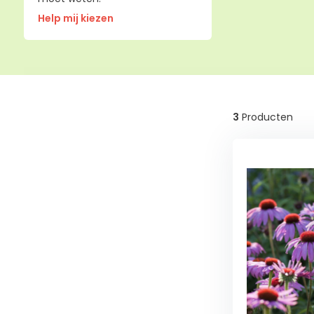
Help mij kiezen
3
Producten
Wintergroen
Nee
(3)
Schaduw
Half
schaduw
(3)