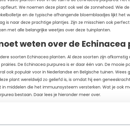
e opfleurt. We noemen deze plant ook wel de zonnehoed. Wie d
elbolletje en de typische afhangende bloemblaadjes lijkt het 
g is naar deze prachtige plantjes. Zijn ze misschien ook perfect 
n met alle belangrijke weetjes over deze tuinplanten.
moet weten over de Echinacea
ere soorten Echinacea planten. Al deze soorten zijn afkomstig 
prairies. De Echinacea purpurea is er daar één van. De mooie p
l ook populair voor in Nederlandse en Belgische tuinen. Wees ge
ze plant wereldwijd zo geliefd is, is omdat hij een geneeskrach
 in middelen die het immuunsysteem versterken. Wat je ook mo
purea bestaan. Daar lees je hieronder meer over.
cht: de zonnehoed Magnus
hinacea purpurea wordt doorgaans zo’n 70 cm hoog en staat in b
oor je tuin. Wil je echter een
vaste plant kopen
die nog groter w