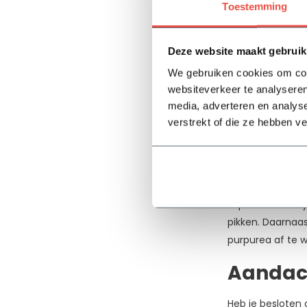
Toestemming
80-
online assortime
100
Daarnaast kan de
cm
rekenen op een r
Deze website maakt gebruik
(1)
de 7 en 9 plante
We gebruiken cookies om cont
100-
websiteverkeer te analyseren
Of wat 
125
media, adverteren en analys
cm
verstrekt of die ze hebben v
(1)
Houd je van gro
kennen, want dez
Prijs
hebben wel wat w
‘Green Jewel’ in
-
september kun j
pikken. Daarnaas
purpurea af te w
Aandach
Heb je besloten 