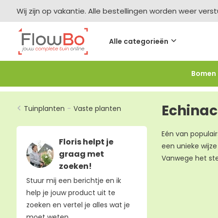
Wij zijn op vakantie. Alle bestellingen worden weer vers
Alle categorieën
Bomen
Meer bestellen =
meer korting
-2,5% vanaf €250 -
F
Echinac
Tuinplanten
-
Vaste planten
Eén van populairs
Floris helpt je
een unieke wijz
graag met
Vanwege het ste
zoeken!
Stuur mij een berichtje en ik
help je jouw product uit te
zoeken en vertel je alles wat je
moet weten.