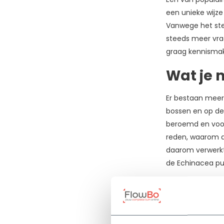
een unieke wijz
Bloeimaand
Vanwege het stek
steeds meer vraa
Juli
graag kennismake
(3)
Wat je 
Augustus
(3)
Er bestaan meerd
bossen en op de 
September
(2)
beroemd en voora
reden, waarom de
Planthoogte
daarom verwerkt
de Echinacea pur
60-
Uitgeli
80
cm
De ‘normale’ Ec
(2)
mooie aanwinst v