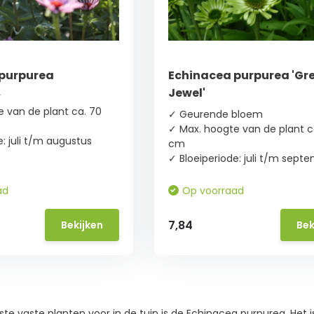
purpurea
Echinacea purpurea 'Gr
Jewel'
r
 van de plant ca. 70
✓ Geurende bloem
✓ Max. hoogte van de plant c
e: juli t/m augustus
cm
✓ Bloeiperiode: juli t/m sept
ad
Op voorraad
7,84
Bekijken
Bek
te vaste planten voor in de tuin is de Echinacea purpurea. Het is 