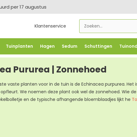
tuurd per 17 augustus
Klantenservice
Tuinplanten
Hagen
Sedum
Schuttingen
Tuinon
LOWBO250
-5% vanaf €500 -
FLOWBO500
-7,5% vana
ea Pururea | Zonnehoed
te vaste planten voor in de tuin is de Echinacea purpurea. Het is 
e opfleurt. We noemen deze plant ook wel de zonnehoed. Wie d
kelbolletje en de typische afhangende bloemblaadjes lijkt he
T