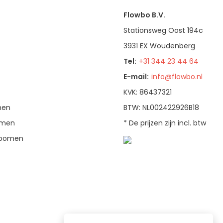
Flowbo B.V.
Stationsweg Oost 194c
3931 EX Woudenberg
Tel:
+31 344 23 44 64
E-mail:
info@flowbo.nl
KVK: 86437321
men
BTW: NL002422926B18
bomen
* De prijzen zijn incl. btw
enbomen