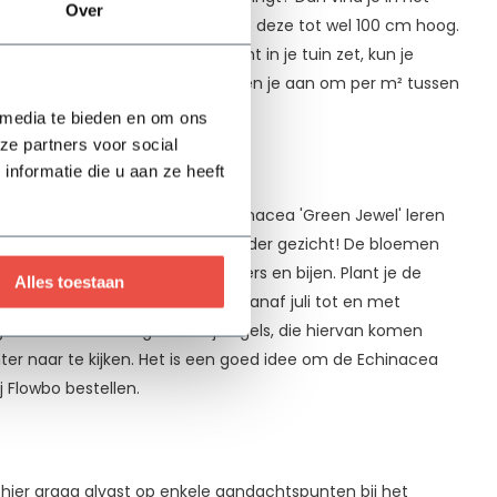
Over
p zich hetzelfde uit alleen wordt deze tot wel 100 cm hoog.
ber. Ook wanneer je deze plant in je tuin zet, kun je
nline bestellen bij Flowbo. We raden je aan om per m² tussen
 media te bieden en om ons
ze partners voor social
nformatie die u aan ze heeft
ea purpurea ook zeker de Echinacea 'Green Jewel' leren
n. Een apart, maar vooral bijzonder gezicht! De bloemen
ruiken. Dat vinden ook de vlinders en bijen. Plant je de
Alles toestaan
aak je je tuin nog levendiger. Vanaf juli tot en met
 hun zaaddozen geliefd bij vogels, die hiervan komen
ter naar te kijken. Het is een goed idee om de Echinacea
j Flowbo bestellen.
 hier graag alvast op enkele aandachtspunten bij het