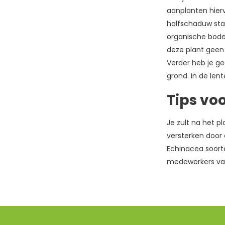
aanplanten hierv
halfschaduw staa
organische bode
deze plant geen 
Verder heb je ge
grond. In de lent
Tips vo
Je zult na het p
versterken door
Echinacea soort
medewerkers van