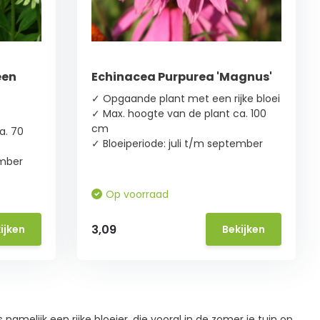
een
Echinacea Purpurea 'Magnus'
✓ Opgaande plant met een rijke bloei
✓ Max. hoogte van de plant ca. 100
cm
a. 70
✓ Bloeiperiode: juli t/m september
ember
Op voorraad
3,09
ijken
Bekijken
namelijk een rijke bloeier, die vooral in de zomer je tuin op