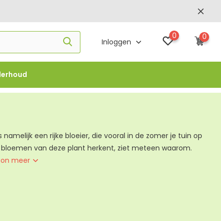
0
0
Inloggen
derhoud
f €1000 -
FLOWBO1000
namelijk een rijke bloeier, die vooral in de zomer je tuin op
e bloemen van deze plant herkent, ziet meteen waarom.
oon meer