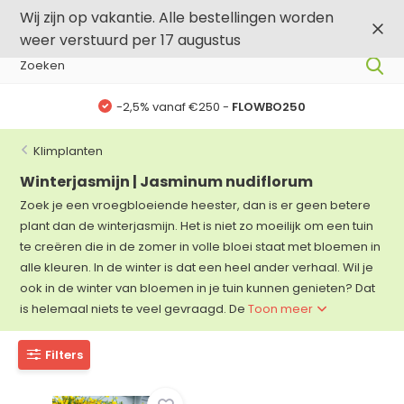
0
0
Wij zijn op vakantie. Alle bestellingen worden
weer verstuurd per 17 augustus
250
-,5% vanaf €500 -
FLOWBO500
Klimplanten
Winterjasmijn | Jasminum nudiflorum
Zoek je een vroegbloeiende heester, dan is er geen betere
plant dan de winterjasmijn. Het is niet zo moeilijk om een tuin
te creëren die in de zomer in volle bloei staat met bloemen in
alle kleuren. In de winter is dat een heel ander verhaal. Wil je
ook in de winter van bloemen in je tuin kunnen genieten? Dat
is helemaal niets te veel gevraagd. De
Toon meer
Filters