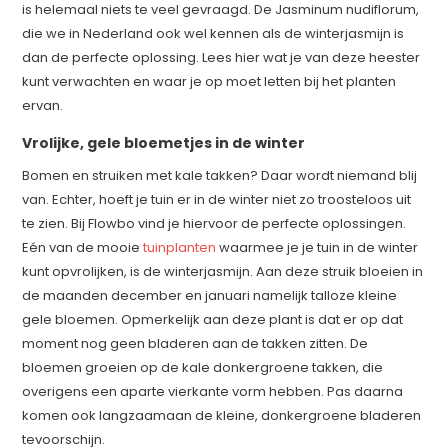
is helemaal niets te veel gevraagd. De Jasminum nudiflorum,
die we in Nederland ook wel kennen als de winterjasmijn is
dan de perfecte oplossing. Lees hier wat je van deze heester
kunt verwachten en waar je op moet letten bij het planten
ervan.
Vrolijke, gele bloemetjes in de winter
Bomen en struiken met kale takken? Daar wordt niemand blij
van. Echter, hoeft je tuin er in de winter niet zo troosteloos uit
te zien. Bij Flowbo vind je hiervoor de perfecte oplossingen.
Eén van de mooie
tuinplanten
waarmee je je tuin in de winter
kunt opvrolijken, is de winterjasmijn. Aan deze struik bloeien in
de maanden december en januari namelijk talloze kleine
gele bloemen. Opmerkelijk aan deze plant is dat er op dat
moment nog geen bladeren aan de takken zitten. De
bloemen groeien op de kale donkergroene takken, die
overigens een aparte vierkante vorm hebben. Pas daarna
komen ook langzaamaan de kleine, donkergroene bladeren
tevoorschijn.