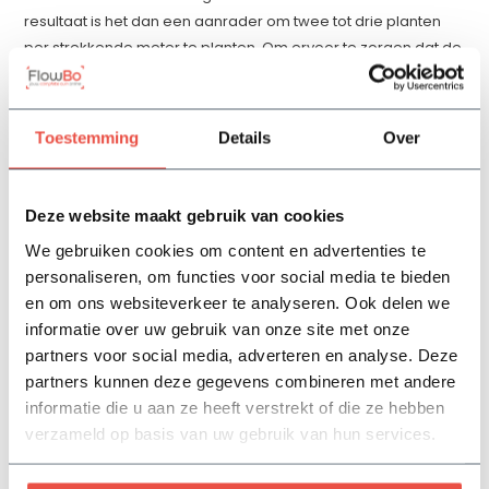
resultaat is het dan een aanrader om twee tot drie planten
per strekkende meter te planten. Om ervoor te zorgen dat de
plant de muur mooi gaat bedekken, is het wel nodig om hem
goed langs de muur te leiden. Zorg daarom voor een
degelijke klimhulp, zoals draden of gaas. Je kunt deze
Toestemming
Details
Over
heester ook tegen een pergola of een prieeltje laten groeien.
Het voordeel van een muur is dat de warmte van de muur kan
voorkomen dat de bloemen bevriezen. Een andere goede tip
Deze website maakt gebruik van cookies
is om de winterjasmijn over een stenen rand te laten groeien.
We gebruiken cookies om content en advertenties te
Zodra de gele bloemetjes aan de takken verschijnen doet dit
personaliseren, om functies voor social media te bieden
denken aan een ware waterval van bloemen.
en om ons websiteverkeer te analyseren. Ook delen we
Winterjasmijn in huis of op het balkon
informatie over uw gebruik van onze site met onze
partners voor social media, adverteren en analyse. Deze
We hebben het hierboven alleen maar gehad over de
partners kunnen deze gegevens combineren met andere
winterjasmijn als een mooie tuinplant, maar er zijn meer
informatie die u aan ze heeft verstrekt of die ze hebben
mogelijkheden. Je kunt deze plant ook in huis halen door
verzameld op basis van uw gebruik van hun services.
losse takken met bloemknoppen van de struik te plukken.
Deze kun je in een vaas zetten en binnen no-time kun je