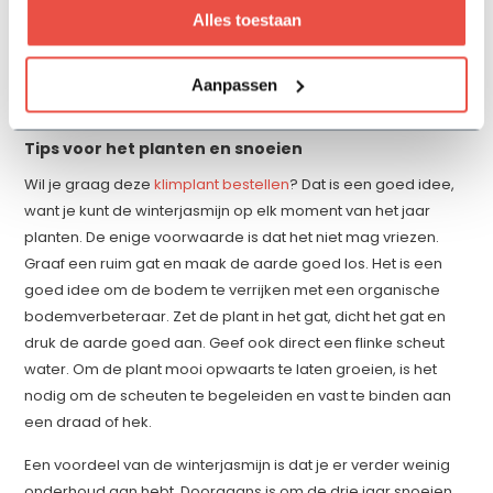
binnenshuis genieten van de gele bloemen. Heb je geen tuin,
Alles toestaan
maar wel een fijn balkon of terras? Dan kun je ook je balkon
opfleuren met deze plant. Zet de Jasminum nudiflorum
daarvoor in een grote plantenbak en leidt hem dan langs de
Aanpassen
muur of een pergola.
Tips voor het planten en snoeien
Wil je graag deze
klimplant bestellen
? Dat is een goed idee,
want je kunt de winterjasmijn op elk moment van het jaar
planten. De enige voorwaarde is dat het niet mag vriezen.
Graaf een ruim gat en maak de aarde goed los. Het is een
goed idee om de bodem te verrijken met een organische
bodemverbeteraar. Zet de plant in het gat, dicht het gat en
druk de aarde goed aan. Geef ook direct een flinke scheut
water. Om de plant mooi opwaarts te laten groeien, is het
nodig om de scheuten te begeleiden en vast te binden aan
een draad of hek.
Een voordeel van de winterjasmijn is dat je er verder weinig
onderhoud aan hebt. Doorgaans is om de drie jaar snoeien