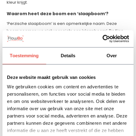
kleur krijgt.
Waarom heet deze boom een ‘slaapboom’?
‘Perzische slaapboom’ is een opmerkelijke naam. Deze
boom noemen we niet voor niets een ‘slaapboom’. De fijne
blaadjes die op die van een varen lijken, sluiten zich namelijk
elke avond alsof de boom gaat slapen. Hij heeft ook wel wat
weg van de mimosa, daar is hij dan ook aan verwant. De
Toestemming
Details
Over
mimosa of ‘Kruidje-roer-me-niet’ klapt dicht als je hem
aanraakt. Dat is bij de slaapboom niet het geval, hij sluit alleen
elke avond zijn dubbel geveerde bladeren.
Deze website maakt gebruik van cookies
Wel of niet snoeien?
We gebruiken cookies om content en advertenties te
personaliseren, om functies voor social media te bieden
Het is niet nodig om de Perzische slaapboom te snoeien. Heb
en om ons websiteverkeer te analyseren. Ook delen we
je de ruimte en groeit hij mooi naar wens, dan kun je hem
informatie over uw gebruik van onze site met onze
gewoon met rust laten. Na de schitterende bloemen in de
partners voor social media, adverteren en analyse. Deze
zomer, ontdek je in het najaar peulen met zaden aan deze
partners kunnen deze gegevens combineren met andere
boom. In warme klimaten verliest deze boom zijn blad niet,
informatie die u aan ze heeft verstrekt of die ze hebben
maar in ons klimaat zal de Perzische slaapboom in de winter