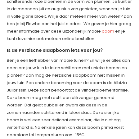
schitterende roze bloemen in de vorm van pluimen. Je kunt er
in de maanden juli en augustus van genieten, wanneer je tuin
in volle glorie bloeit. Wil je daar meteen meer van weten? Dan
ben je bij Flowbo aan het juiste adres. We geven je hier graag
meer informatie over deze uitzonderlijk mooie
boom
en je
kunt deze hier ook meteen online bestellen.
Is de Perzische slaapboom iets voor jou?
Ben je een liefhebber van mooie tuinen? En wil je er alles aan
doen om jouw tuin te laten schitteren met unieke bomen en
planten? Dan mag de Perzische slaapboom niet missen in
jouw tuin. Een andere benaming voor de boom is de Albizia
Julibrissin. Deze soort behoort tot de Vlinderbloemenfamilie.
Deze boom mag met recht een blikvanger genoemd
worden. Dat geldt dubbel en dwars als deze in de
zomermaanden schitterend in bloei staat. Deze sierlijke
boom is wel een zeer delicaat exemplaar, die in niet erg
winterhard is. Na enkele jaren kan deze boom prima vorst
doorstaan tot temperaturen van -15°C.