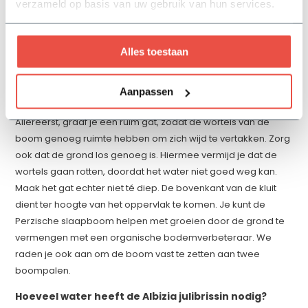
verzameld op basis van uw gebruik van hun services.
wel zijn blad laten vallen. Wil je de boom graag wat snoeien,
dan doe je dat het best in het voorjaar.
Tips voor het planten van de slaapboom
Alles toestaan
Heb je geen of weinig ervaring met bomen planten? Dan
geven we je hier enkele tips, waardoor je de Perzische
Aanpassen
slaapboom op de juiste manier in de grond kunt zetten.
Allereerst, graaf je een ruim gat, zodat de wortels van de
boom genoeg ruimte hebben om zich wijd te vertakken. Zorg
ook dat de grond los genoeg is. Hiermee vermijd je dat de
wortels gaan rotten, doordat het water niet goed weg kan.
Maak het gat echter niet té diep. De bovenkant van de kluit
dient ter hoogte van het oppervlak te komen. Je kunt de
Perzische slaapboom helpen met groeien door de grond te
vermengen met een organische bodemverbeteraar. We
raden je ook aan om de boom vast te zetten aan twee
boompalen.
Hoeveel water heeft de Albizia julibrissin nodig?