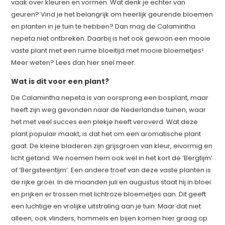
vaak over kleuren en vormen. Wat denk je echter van
geuren? Vind je het belangrijk om heerlijk geurende bloemen
en planten in je tuin te hebben? Dan mag de Calamintha
nepeta niet ontbreken. Daarbij is het ook gewoon een mooie
vaste plant met een ruime bloeitijd met mooie bloemetjes!
Meer weten? Lees dan hier snel meer.
Wat is dit voor een plant?
De Calamintha nepeta is van oorsprong een bosplant, maar
heeft zijn weg gevonden naar de Nederlandse tuinen, waar
het met veel succes een plekje heeft veroverd. Wat deze
plant populair maakt, is dat het om een aromatische plant
gaat. De kleine bladeren zijn grijsgroen van kleur, eivormig en
licht getand. We noemen hem ook wel in het kort de ‘Bergtijm’
of ‘Bergsteentijm’. Een andere troef van deze vaste planten is
de rijke groei. In de maanden juli en augustus staat hij in bloei
en prijken er trossen met lichtroze bloemetjes aan. Dit geeft
een luchtige en vrolijke uitstraling aan je tuin. Maar dat niet
alleen, ook vlinders, hommels en bijen komen hier graag op