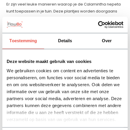
Er zijn veel leuke manieren waarop je de Calamintha nepeta
kunt toepassen in je tuin. Deze plantjes worden doorgaans
zo’n 40 cm hoog, waardoor ze bij uitstek geschikt zijn om
vooraan in een border te planten. Vergeet niet dat de
standplaats lekker zonnig moet zijn en dat de bodem goed
gedraineerd is. Het is een prachtig gezicht als de vlinders en
Toestemming
Details
Over
bijen rondom de bloemetjes fladderen en zoemen. Het
planten van de Calamintha nepeta is vooral ook een goed
idee als je graag een mediterrane sfeer in je tuin wilt creëren.
Deze website maakt gebruik van cookies
Je kunt deze soort bijvoorbeeld combineren met andere
We gebruiken cookies om content en advertenties te
tijmsoorten, kleurige en geurige lavendelplanten en
personaliseren, om functies voor social media te bieden
rozemarijn. En hoe zit het met de sterk geurende bladeren
en om ons websiteverkeer te analyseren. Ook delen we
van de Bergsteentijm? Kun je die ook in de keuken
informatie over uw gebruik van onze site met onze
gebruiken?
partners voor social media, adverteren en analyse. Deze
Geur, kleur en smaak!
partners kunnen deze gegevens combineren met andere
informatie die u aan ze heeft verstrekt of die ze hebben
Met de Calamintha nepeta breng je geur en kleur in je tuin,
verzameld op basis van uw gebruik van hun services.
maar daarnaast ook smaak. Je kunt de bladeren van deze
plant namelijk ook in de keuken gebruiken. De benaming