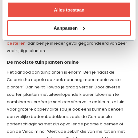
‘Calamintha’ doet aan munt denken, maar de bloemetjes
Alles toestaan
lijken op die van tijm. We kunnen stellen dat de smaak van dit
kruid ergens in het midden zit tussen munt en tijm. Je kunt de
Aanpassen
bladeren gebruiken om er thee van te trekken of om er
salades mee op smaak te brengen. Wil je deze
vaste planten
bestellen
, dan ben je in ieder geval gegarandeerd van zeer
veelzijdige planten.
De mooiste tuinplanten online
Het aanbod aan tuinplanten is enorm. Ben je naast de
Calamintha nepeta op zoek naar nog meer mooie vaste
planten? Dan helpt Flowbo je graag verder. Door diverse
soorten planten met uiteenlopende kleuren bloemen te
combineren, creëer je snel een sfeervolle en kleurrijke tuin.
Voor grotere oppervlakte zou je ook eens kunnen denken
aan vrolijke bodembedekkers, zoals de Campanula
portenschlagiana met zijn opvallende paarse bloemen of
aan de Vinca minor ‘Gertrude Jekyll’ die van mei tot en met