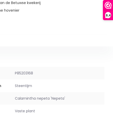
an de Betuwse kwekerij
ne hovenier
9,4
P85203168
m
Steentijm
Calamintha nepeta 'Nepeta'
Vaste plant