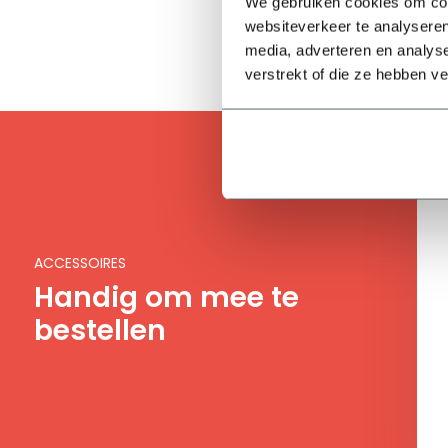
We gebruiken cookies om cont
websiteverkeer te analyseren
media, adverteren en analys
verstrekt of die ze hebben v
ACCESSOIRES
Handig om mee te
bestellen