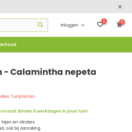
0
0
Inloggen
derhoud
f €1000 -
FLOWBO1000
m - Calamintha nepeta
 alles Tuinplanten
orraad: Binnen 6 werkdagen in jouw tuin!
 bijen en vlinders
d, ook bij aanraking