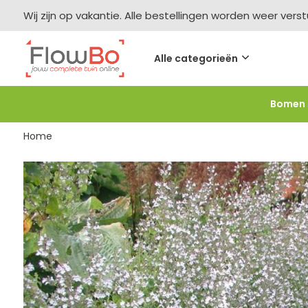
Wij zijn op vakantie. Alle bestellingen worden weer vers
Alle categorieën
Bomen
Meer bestellen =
meer korting
-2,5% vanaf €250 -
F
Home