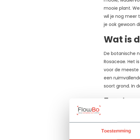
mooie, waaiervo
Mei
mooie plant. We
(1)
wil je nog meer 
je ook gewoon di
Juni
(1)
Wat is 
Juli
De botanische na
(1)
Rosaceae. Het is
Toon
voor de meeste 
meer
een ruimvallende
soort grond. In 
Planthoogte
Een ‘mus
20-
Heb je veel of g
40
raad mee. De Vro
cm
Toestemming
heel gemakkelijk
(1)
ideale bodembed