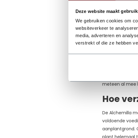
vierkante meter 
Prijs
Deze website maakt gebruik
kunnen dienen.
We gebruiken cookies om cont
-
Eigensc
websiteverkeer te analyseren
media, adverteren en analys
verstrekt of die ze hebben v
Eén van de fijne
Dat betekent dat
bladverliezende 
groenblijvende v
precies voor mo
meteen al mee ku
Hoe ver
De Alchemilla mol
voldoende voedi
aanplantgrond. O
plant helemaal t