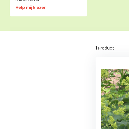
Help mij kiezen
1
Product
Wintergroen
Nee
(1)
Schaduw
Half
schaduw
(1)