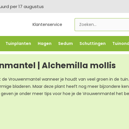
tuurd per 17 augustus
Klantenservice
Tuinplanten
Hagen
Sedum
Schuttingen
Tuinon
LOWBO250
-5% vanaf €500 -
FLOWBO500
-7,5% vana
mantel | Alchemilla mollis
 de Vrouwenmantel wanneer je houdt van veel groen in de tuin. 
rmige bladeren. Maar deze plant heeft nog meer bijzondere kenm
 geven je onder meer tips voor hoe je de Vrouwenmantel het b