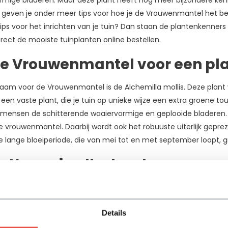
rmige bladeren. Maar deze plant heeft nog meer bijzondere kenm
 geven je onder meer tips voor hoe je de Vrouwenmantel het bes
tips voor het inrichten van je tuin? Dan staan de plantenkenners
rect de mooiste tuinplanten online bestellen.
de Vrouwenmantel voor een pl
am voor de Vrouwenmantel is de Alchemilla mollis. Deze plant w
 een vaste plant, die je tuin op unieke wijze een extra groene to
mensen de schitterende waaiervormige en geplooide bladeren. Er
 vrouwenmantel. Daarbij wordt ook het robuuste uiterlijk geprezen
de lange bloeiperiode, die van mei tot en met september loopt,
t’ voor in elke border
rote borders in je tuin? Dan is het soms lastig om deze mooi te v
uwenmantel is één van de borderplanten in ons online assortime
Details
 toepassen als siervolle groene borderplanten. Ze geven je tuin m
ekker voor een kaal en saai gedeelte van je tuin? Ook dan is d