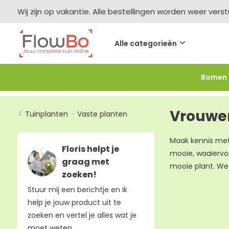
Wij zijn op vakantie. Alle bestellingen worden weer vers
Alle categorieën
Bomen
Meer bestellen =
meer korting
-2,5% vanaf €250 -
F
Vrouwen
Tuinplanten
-
Vaste planten
Maak kennis met
Floris helpt je
mooie, waaiervo
graag met
mooie plant. We
zoeken!
Stuur mij een berichtje en ik
help je jouw product uit te
zoeken en vertel je alles wat je
moet weten.