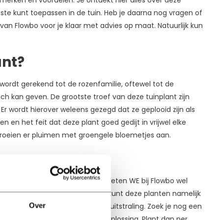
erken en voordelen. Je ontdekt hier alles over deze
te kunt toepassen in de tuin. Heb je daarna nog vragen of
 van Flowbo voor je klaar met advies op maat. Natuurlijk kun
ant?
ordt gerekend tot de rozenfamilie, oftewel tot de
uch kan geven. De grootste troef van deze tuinplant zijn
 wordt hierover weleens gezegd dat ze geplooid zijn als
 en het feit dat deze plant goed gedijt in vrijwel elke
 groeien er pluimen met groengele bloemetjes aan.
ullen. Hoe pak je dat aan? Daar weten WE bij Flowbo wel
nt waar veel vraag naar is. Je kunt deze planten namelijk
Over
eteen een frisse en natuurlijke uitstraling. Zoek je nog een
e Vrouwenmantel een perfecte oplossing. Plant dan per