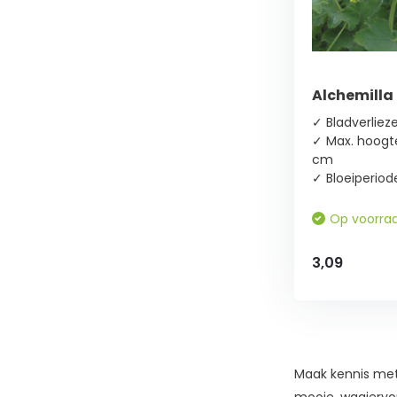
Zon
(1)
Bladkleur
Alchemilla 
Groen
✓ Bladverliez
(1)
✓ Max. hoogte
cm
✓ Bloeiperio
Bloeikleur
Op voorra
Geel
(1)
3,09
Groen
(1)
Bloeimaand
Maak kennis met