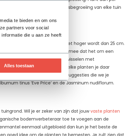
die vaste planten die tot de basisbegroeiing van elke tuin
 media te bieden en om ons
lis
ze partners voor social
nformatie die u aan ze heeft
lzijdige plant maakt, is dat hij niet hoger wordt dan 25 cm.
eine tuinen. Houdt er wel rekening mee dat het om een
n? Dan kun je de Vrouwenmantel afwisselen met
Alles toestaan
ers in je tuin aan te planten. Welke planten je daar
end mee verder helpen. Enkele suggesties die we je
Viburnum tinus ‘Eve Price’ en de Jasminum nudiflorum.
?
e tuingrond. Wil je er zeker van zijn dat jouw
vaste planten
organische bodemverbeteraar toe te voegen aan de
ouwenmantel eenmaal uitgebloeid dan kun je het beste de
een goed idee om de planten te bemesten. Je zult zien dat