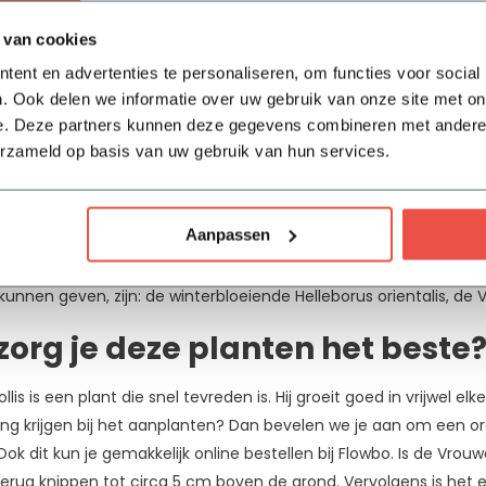
tussen de 7 en 9 plantjes voor een vol geheel. Het zijn echt van 
 van cookies
ent en advertenties te personaliseren, om functies voor social
happen van de Alchemilla mol
. Ook delen we informatie over uw gebruik van onze site met on
e. Deze partners kunnen deze gegevens combineren met andere i
erzameld op basis van uw gebruik van hun services.
 eigenschappen van de Alchemilla mollis, die het tot een zeer vee
 deze plant uitstekend tot zijn recht komt in zowel grote als kl
plant gaat. Wil je ook in de winter veel groen of kleur in je tui
Aanpassen
aste planten. Het is ook mogelijk om daarnaast enkele winterbloei
et hebben, daar kunnen de plantenexperts van Flowbo je uitstek
nnen geven, zijn: de winterbloeiende Helleborus orientalis, de 
zorg je deze planten het beste
lis is een plant die snel tevreden is. Hij groeit goed in vrijwel elk
ng krijgen bij het aanplanten? Dan bevelen we je aan om een 
ok dit kun je gemakkelijk online bestellen bij Flowbo. Is de Vr
erug knippen tot circa 5 cm boven de grond. Vervolgens is het 