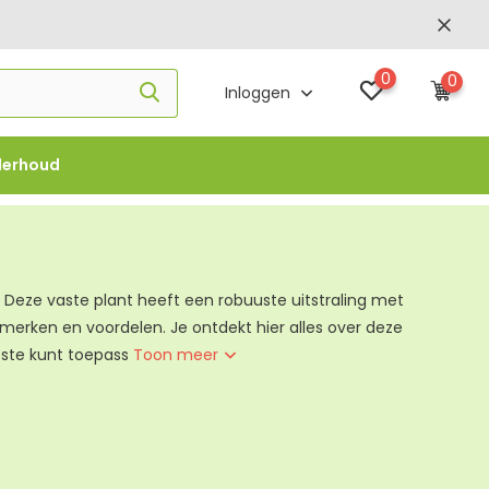
0
0
Inloggen
derhoud
f €1000 -
FLOWBO1000
Deze vaste plant heeft een robuuste uitstraling met
erken en voordelen. Je ontdekt hier alles over deze
este kunt toepass
Toon meer