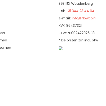
3931 EX Woudenberg
Tel:
+31 344 23 44 64
E-mail:
info@flowbo.nl
KVK: 86437321
men
BTW: NL002422926B18
bomen
* De prijzen zijn incl. btw
enbomen