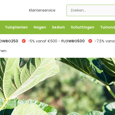
Klantenservice
Tuinplanten
Hagen
Sedum
Schuttingen
Tuinon
LOWBO250
-5% vanaf €500 -
FLOWBO500
-7,5% vana
men