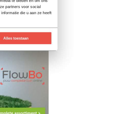
 media te bieden en om ons
ze partners voor social
st kennis en advies, heeft
nformatie die u aan ze heeft
ebshop en bestel vandaag
jg je direct antwoord!
Alles toestaan