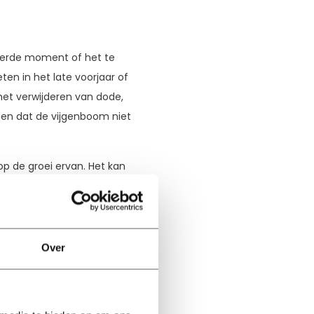
keerde moment of het te
en in het late voorjaar of
 het verwijderen van dode,
gen dat de vijgenboom niet
 op de groei ervan. Het kan
oedingsstoffen in de
iste maatregelen neemt om
enboom hopelijk snel weer
Over