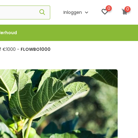
0
0
Inloggen
derhoud
f €1000 -
FLOWBO1000