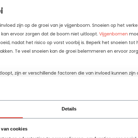
i
 invloed zijn op de groei van je vijgenboom. Snoeien op het ver
 kan ervoor zorgen dat de boom niet uitloopt.
Vijgenbomen
moet
d, nadat het risico op vorst voorbij is. Beperk het snoeien tot
takken. Te veel snoeien kan de groei belemmeren en ervoor zor
loopt, zijn er verschillende factoren die van invloed kunnen zijn
jdstip van planten, de hoeveelheid zonlicht, de watergift, de v
Zorg ervoor dat je deze aspecten in overweging neemt en de ju
om te bevorderen. Met de juiste zorg en aandacht zal jouw vijg
en zien en je tuin verfraaien.
Details
 van cookies
g met je tuin én FlowBo!