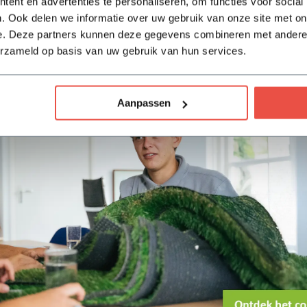
ent en advertenties te personaliseren, om functies voor social
. Ook delen we informatie over uw gebruik van onze site met on
d aanbod van tuinplanten, bomen, hagen, en nog veel meer! Naa
e. Deze partners kunnen deze gegevens combineren met andere i
iste tuin aan te leggen én te onderhouden. Kijk snel in onze w
erzameld op basis van uw gebruik van hun services.
ig heeft! Vragen, opmerkingen of advies nodig? Via Whatsapp kri
Aanpassen