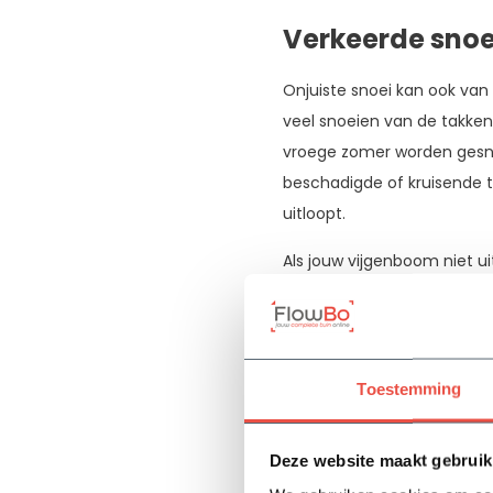
Verkeerde snoe
Onjuiste snoei kan ook van
veel snoeien van de takken
vroege zomer worden gesnoei
beschadigde of kruisende 
uitloopt.
Als jouw vijgenboom niet uit
te maken hebben met het ti
bodem of zelfs de snoei. 
de groei van jouw vijgenbo
gezonde nieuwe bladeren lat
Toestemming
Deze website maakt gebruik
Zelf aan de sla