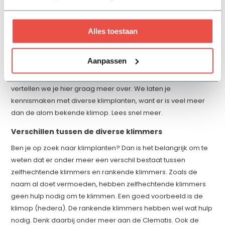
Klimplanten zijn ideaal om de uitstraling van je tuin naar een
hoger niveau te tillen. Hiermee kun je namelijk op een hele
effectieve manier veel groen in je tuin brengen. Je maakt
Alles toestaan
hiermee bijvoorbeeld van minder mooie elementen in je tuin
ineens een groen pronkstuk. Je kunt met klimplanten onder
Aanpassen
meer extra privacy creëren of je tuin een natuurlijke uitstraling
geven. Wat is er op dit gebied allemaal mogelijk? Daar
vertellen we je hier graag meer over. We laten je
kennismaken met diverse klimplanten, want er is veel meer
dan de alom bekende klimop. Lees snel meer.
Verschillen tussen de diverse klimmers
Ben je op zoek naar klimplanten? Dan is het belangrijk om te
weten dat er onder meer een verschil bestaat tussen
zelfhechtende klimmers en rankende klimmers. Zoals de
naam al doet vermoeden, hebben zelfhechtende klimmers
geen hulp nodig om te klimmen. Een goed voorbeeld is de
klimop (hedera). De rankende klimmers hebben wel wat hulp
nodig. Denk daarbij onder meer aan de Clematis. Ook de