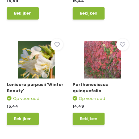
14,49
15,44
Bekijken
Bekijken
Lonicera purpusii 'Winter
Parthenocissus
Beauty'
quinquefolia
Op voorraad
Op voorraad
15,44
14,49
Bekijken
Bekijken