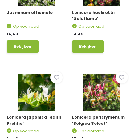
Jasminum officinale
Lonicera heckrottii
'Goldflame'
Op voorraad
Op voorraad
14,49
14,49
Bekijken
Bekijken
Lonicera japonica 'Hall's
Lonicera periclymenum
Prolific'
'Belgica Select'
Op voorraad
Op voorraad