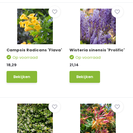
Campsis Radicans 'Flava'
Wisteria sinensis 'Prolific'
Op voorraad
Op voorraad
18,29
21,14
Bekijken
Bekijken