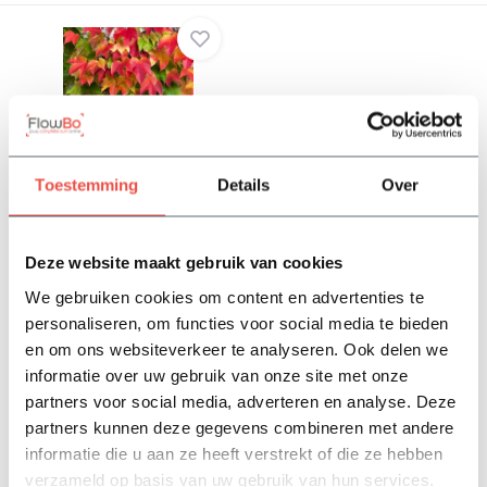
Parthenocissus
Toestemming
Details
Over
tricuspidata 'Veitchii'
Op voorraad
14,49
Deze website maakt gebruik van cookies
We gebruiken cookies om content en advertenties te
Bekijken
personaliseren, om functies voor social media te bieden
en om ons websiteverkeer te analyseren. Ook delen we
informatie over uw gebruik van onze site met onze
partners voor social media, adverteren en analyse. Deze
1
2
partners kunnen deze gegevens combineren met andere
informatie die u aan ze heeft verstrekt of die ze hebben
verzameld op basis van uw gebruik van hun services.