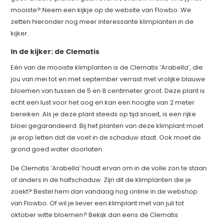
mooiste? Neem een kijkje op de website van Flowbo. We
zetten hieronder nog meer interessante klimplanten in de
kijker.
In de kijker: de Clematis
Eén van de mooiste klimplanten is de Clematis ‘Arabella’, die
jou van mei tot en met september verrast met vrolijke blauwe
bloemen van tussen de 5 en 8 centimeter groot. Deze plant is
echt een lust voor het oog en kan een hoogte van 2 meter
bereiken. Als je deze plant steeds op tijd snoeit, is een rijke
bloei gegarandeerd. Bij het planten van deze klimplant moet
je erop letten dat de voet in de schaduw staat. Ook moet de
grond goed water doorlaten.
De Clematis ‘Arabella’ houdt ervan om in de volle zon te staan
of anders in de halfschaduw. Zijn dit de klimplanten die je
zoekt? Bestel hem dan vandaag nog online in de webshop
van Flowbo. Of wil je liever een klimplant met van juli tot
oktober witte bloemen? Bekijk dan eens de Clematis