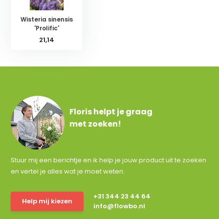
Wisteria sinensis
'Prolific'
21,14
Floris helpt je graag
met zoeken!
Stuur mij een berichtje en ik help je jouw product uit te zoeken
en vertel je alles wat je moet weten.
+31 344 23 44 64
Help mij kiezen
info@flowbo.nl