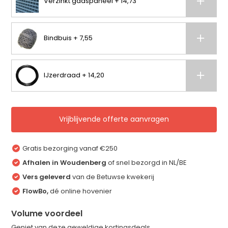
Verzinkt gaaspaneel + 14,73
Bindbuis + 7,55
IJzerdraad + 14,20
Vrijblijvende offerte aanvragen
Gratis bezorging vanaf €250
Afhalen in Woudenberg
of snel bezorgd in NL/BE
Vers geleverd
van de Betuwse kwekerij
FlowBo,
dé online hovenier
Volume voordeel
Geniet van deze geweldige kortingsdeals