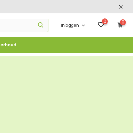
0
0
Inloggen
derhoud
f €1000 -
FLOWBO1000