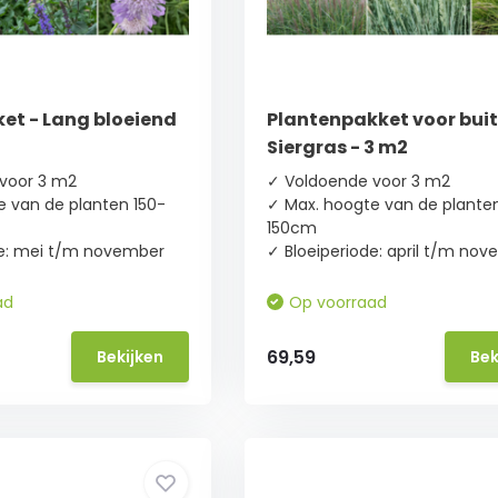
et - Lang bloeiend
Plantenpakket voor buit
Siergras - 3 m2
voor 3 m2
✓ Voldoende voor 3 m2
e van de planten 150-
✓ Max. hoogte van de planten
150cm
de: mei t/m november
✓ Bloeiperiode: april t/m no
ad
Op voorraad
69,59
Bekijken
Bek