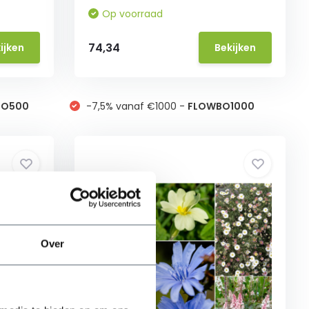
Op voorraad
74,34
ijken
Bekijken
BO500
-7,5% vanaf €1000 -
FLOWBO1000
Over