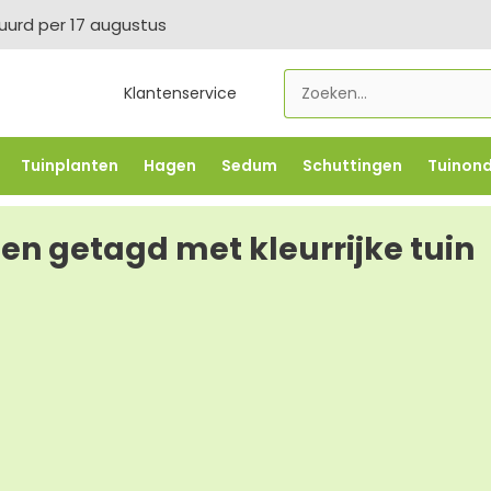
tuurd per 17 augustus
Klantenservice
Tuinplanten
Hagen
Sedum
Schuttingen
Tuinon
LOWBO250
-5% vanaf €500 -
FLOWBO500
-7,5% vana
en getagd met kleurrijke tuin