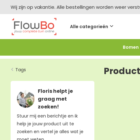
Wij zijn op vakantie. Alle bestellingen worden weer vers
Alle categorieën
Bomen
Meer bestellen =
meer korting
-2,5% vanaf €250 -
F
Product
Tags
Floris helpt je
graag met
zoeken!
Stuur mij een berichtje en ik
help je jouw product uit te
zoeken en vertel je alles wat je
moet weten.