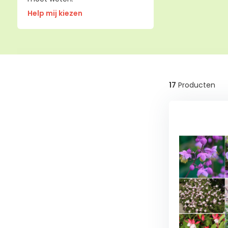
Help mij kiezen
17
Producten
Wintergroen
Ja
(13)
Nee
(4)
Schaduw
Schaduw