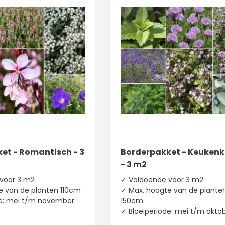
et - Romantisch - 3
Borderpakket - Keukenk
- 3 m2
voor 3 m2
✓ Voldoende voor 3 m2
e van de planten 110cm
✓ Max. hoogte van de planten
de: mei t/m november
150cm
✓ Bloeiperiode: mei t/m okto