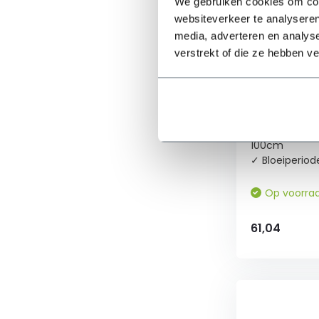
We gebruiken cookies om cont
websiteverkeer te analyseren
100-
125
media, adverteren en analys
cm
verstrekt of die ze hebben v
(3)
Plantenpak
Toon
Paars - 3 m
meer
✓ Voldoende 
✓ Max. hoogt
100cm
Prijs
✓ Bloeiperiod
-
Op voorra
61,04