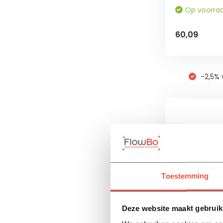
(4)
Op voorra
April
60,09
(6)
Toon
meer
-2,5% 
Planthoogte
20-
40
cm
(1)
Toestemming
80-
100
cm
Deze website maakt gebruik
(4)