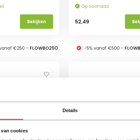
ad
Op voorraad
52,49
Bekijken
Bek
vanaf €250 -
FLOWBO250
-5% vanaf €500 -
FLOW
Details
 van cookies