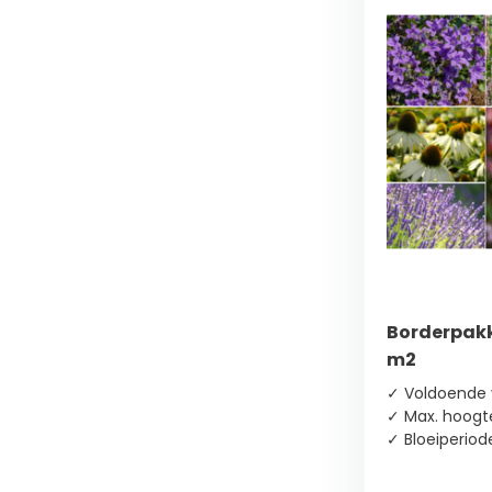
Borderpakk
m2
✓ Voldoende 
✓ Max. hoogt
✓ Bloeiperio