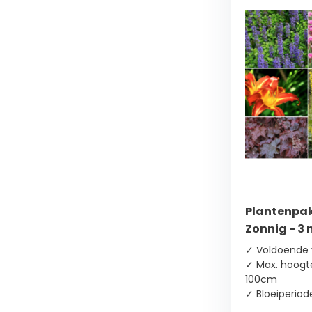
Blauw
(10)
Geel
(13)
Groen
(4)
Toon
meer
Plantenpak
Bloeimaand
Zonnig - 3
✓ Voldoende 
Februari
✓ Max. hoogt
(1)
100cm
✓ Bloeiperiod
Maart