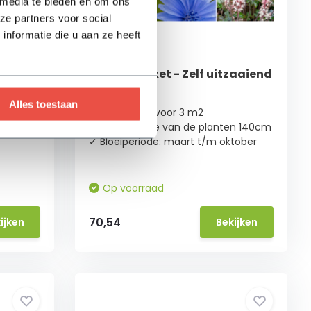
 media te bieden en om ons
ze partners voor social
nformatie die u aan ze heeft
 m2
Borderpakket - Zelf uitzaaiend
- 3 m2
Alles toestaan
n 150cm
✓ Voldoende voor 3 m2
ember
✓ Max. hoogte van de planten 140cm
✓ Bloeiperiode: maart t/m oktober
Op voorraad
70,54
ijken
Bekijken