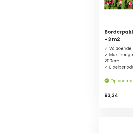
(4)
Half
schaduw
(12)
Borderpakk
- 3 m2
Zon
(17)
✓ Voldoende 
✓ Max. hoogt
200cm
Bladkleur
✓ Bloeiperio
Groen
Op voorra
(17)
93,34
Rood
(1)
Bloeikleur