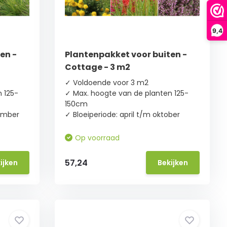
9,4
en -
Plantenpakket voor buiten -
Cottage - 3 m2
✓ Voldoende voor 3 m2
 125-
✓ Max. hoogte van de planten 125-
150cm
vember
✓ Bloeiperiode: april t/m oktober
Op voorraad
57,24
ijken
Bekijken