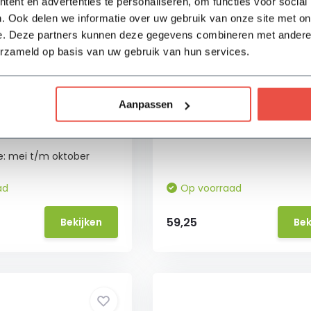
ent en advertenties te personaliseren, om functies voor social
. Ook delen we informatie over uw gebruik van onze site met on
e. Deze partners kunnen deze gegevens combineren met andere i
erzameld op basis van uw gebruik van hun services.
ket voor buiten -
Borderpakket - Bont - 3
2
✓ Voldoende voor 3 m2
Aanpassen
✓ Max. hoogte van de plante
voor 3 m2
✓ Bloeiperiode: mei t/m nov
e van de planten 80-
e: mei t/m oktober
ad
Op voorraad
59,25
Bekijken
Bek