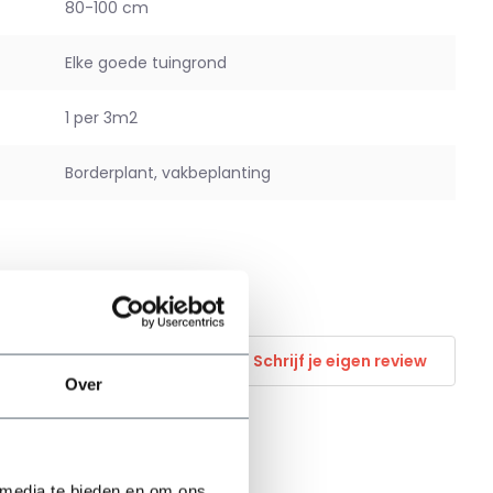
80-100 cm
Elke goede tuingrond
1 per 3m2
Borderplant, vakbeplanting
Schrijf je eigen review
Over
 media te bieden en om ons