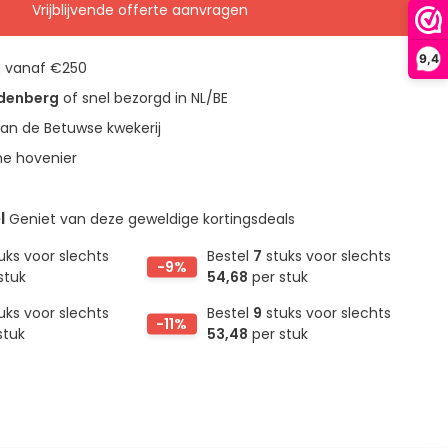
Vrijblijvende offerte aanvragen
9,4
g vanaf €250
udenberg
of snel bezorgd in NL/BE
an de Betuwse kwekerij
ne hovenier
l
Geniet van deze geweldige kortingsdeals
uks voor slechts
Bestel
7
stuks voor slechts
-9%
stuk
54,68
per stuk
uks voor slechts
Bestel
9
stuks voor slechts
-11%
stuk
53,48
per stuk