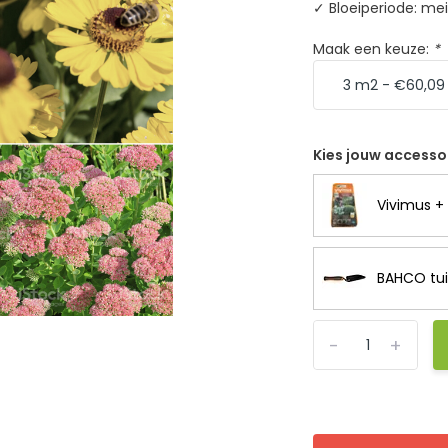
✓ Bloeiperiode: me
Maak een keuze:
*
Kies jouw accesso
Vivimus + 
BAHCO tui
-
+