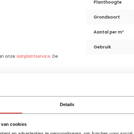
Planthoogte
Grondsoort
Aantal per m²
Gebruik
van onze
aanplantservice
. De
Details
 van cookies
ent en advertenties te personaliseren, om functies voor social