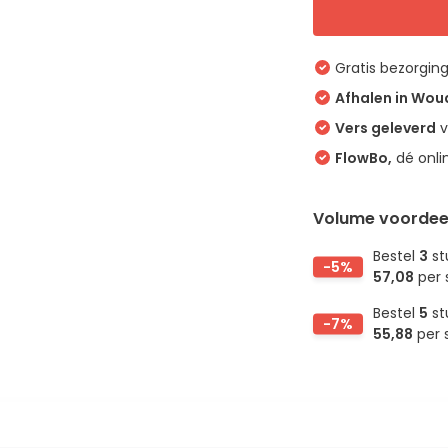
Gratis bezorgin
Afhalen in Wo
Vers geleverd
v
FlowBo,
dé onli
Volume voordee
Bestel
3
st
-5%
57,08
per 
Bestel
5
st
-7%
55,88
per 