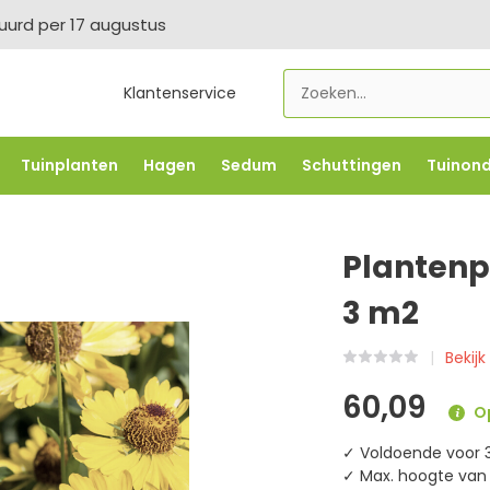
tuurd per 17 augustus
Klantenservice
Tuinplanten
Hagen
Sedum
Schuttingen
Tuinon
LOWBO250
-5% vanaf €500 -
FLOWBO500
-7,5% vana
Plantenp
3 m2
Bekijk
60,09
Op
✓ Voldoende voor 
✓ Max. hoogte van