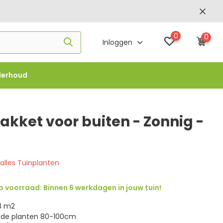
0
0
Inloggen
derhoud
f €1000 -
FLOWBO1000
akket voor buiten - Zonnig -
 alles Tuinplanten
 voorraad: Binnen 6 werkdagen in jouw tuin!
3 m2
 de planten 80-100cm