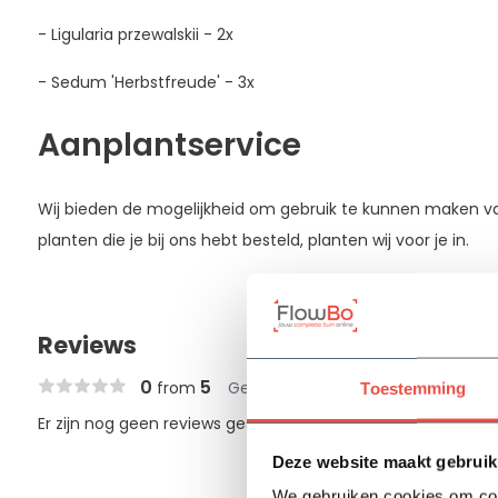
- Ligularia przewalskii - 2x
- Sedum 'Herbstfreude' - 3x
Aanplantservice
Wij bieden de mogelijkheid om gebruik te kunnen maken 
planten die je bij ons hebt besteld, planten wij voor je in.
Reviews
0
5
from
Gebaseerd op 0 review
Toestemming
Er zijn nog geen reviews geschreven over dit product..
Deze website maakt gebruik
We gebruiken cookies om cont