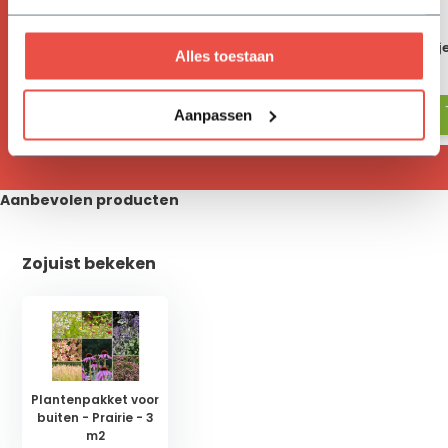
Vivimus
BAHCO tuinschepj
Alles toestaan
17,05
18,-
Aanpassen
Aanbevolen producten
Zojuist bekeken
Plantenpakket voor
buiten - Prairie - 3
m2