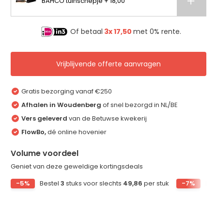
BAHCO tuinschepje + 18,00
Of betaal
3x
17,50
met 0% rente.
Vrijblijvende offerte aanvragen
Gratis bezorging vanaf €250
Afhalen in Woudenberg
of snel bezorgd in NL/BE
Vers geleverd
van de Betuwse kwekerij
FlowBo,
dé online hovenier
Volume voordeel
Geniet van deze geweldige kortingsdeals
-5%
Bestel
3
stuks voor slechts
49,86
per stuk
-7%
Bes