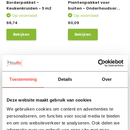
Borderpakket -
Plantenpakket voor
Keukenkruiden - 3 m2
buiten - Onderhoudsar...
Op voorraad
Op voorraad
66,74
60,09
Bekijken
Bekijken
Toestemming
Details
Over
Deze website maakt gebruik van cookies
Plantenpakket voor
Borderpakket -
buiten - Paars - 3 m2
Bodembedekkers - 3 m2
We gebruiken cookies om content en advertenties te
Op voorraad
Niet op voorraad
personaliseren, om functies voor social media te bieden
61,04
73,39
en om ons websiteverkeer te analyseren. Ook delen we
informatie over uw gebruik van onze site met onze