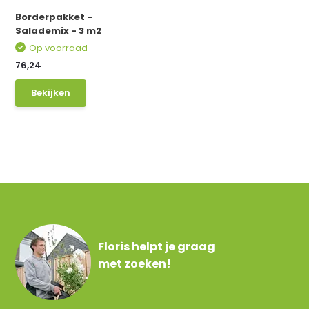
Borderpakket -
Salademix - 3 m2
Op voorraad
76,24
Bekijken
Floris helpt je graag
met zoeken!