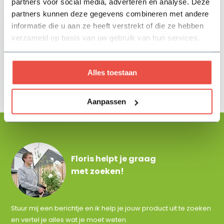
partners voor social media, adverteren en analyse. Deze
partners kunnen deze gegevens combineren met andere
informatie die u aan ze heeft verstrekt of die ze hebben
verzameld op basis van uw gebruik van hun services.
Premiton plus xxs 60
Alles toestaan
x 60 x 4 cm - La
Palma
36,05
Aanpassen
Floris helpt je graag
met zoeken!
Stuur mij een berichtje en ik help je jouw product uit te zoeken
en vertel je alles wat je moet weten.