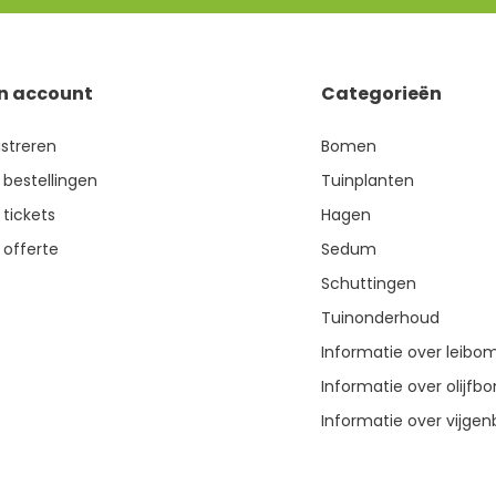
jn account
Categorieën
istreren
Bomen
 bestellingen
Tuinplanten
 tickets
Hagen
 offerte
Sedum
Schuttingen
Tuinonderhoud
Informatie over leibo
Informatie over olijf
Informatie over vijg