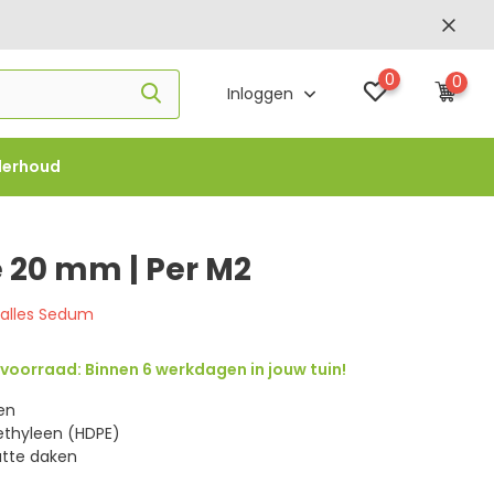
0
0
Inloggen
derhoud
f €1000 -
FLOWBO1000
 20 mm | Per M2
k alles Sedum
voorraad: Binnen 6 werkdagen in jouw tuin!
len
ethyleen (HDPE)
atte daken