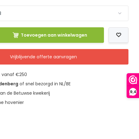
Toevoegen aan winkelwagen
Vrijblijvende offerte aanvragen
g vanaf €250
udenberg
of snel bezorgd in NL/BE
9,4
an de Betuwse kwekerij
ne hovenier