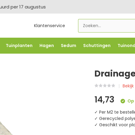
tuurd per 17 augustus
Klantenservice
Tuinplanten
Hagen
Sedum
Schuttingen
Tuinon
LOWBO250
-5% vanaf €500 -
FLOWBO500
-7,5% vana
Drainage
Bekij
14,73
Op 
✓ Per M2 te bestel
✓ Gerecycled poly
✓ Geschikt voor pl