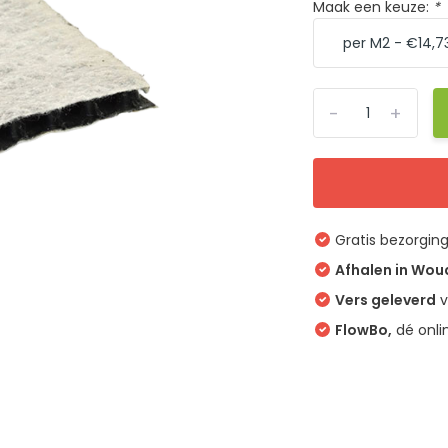
Maak een keuze:
*
-
+
Gratis bezorgin
Afhalen in Wo
Vers geleverd
v
FlowBo,
dé onli