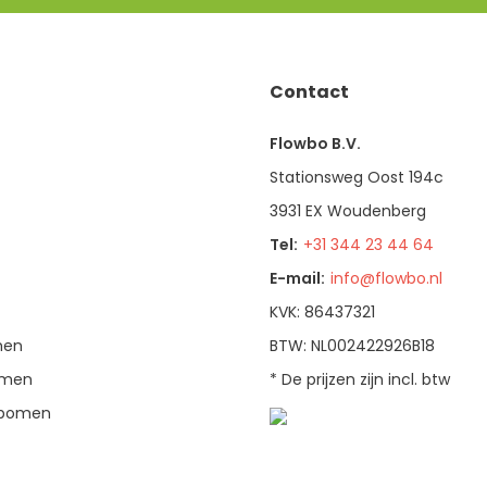
Contact
Flowbo B.V.
Stationsweg Oost 194c
3931 EX Woudenberg
Tel:
+31 344 23 44 64
E-mail:
info@flowbo.nl
KVK: 86437321
men
BTW: NL002422926B18
bomen
* De prijzen zijn incl. btw
enbomen