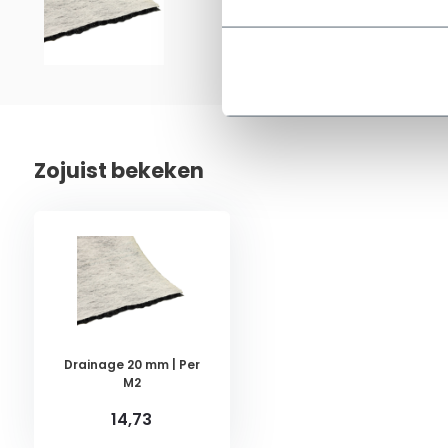
14,73
per M2
Op voorra
Zojuist bekeken
Drainage 20 mm | Per
M2
14,73