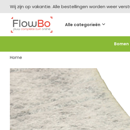
Wij zijn op vakantie. Alle bestellingen worden weer vers
Alle categorieën
Bomen
Meer bestellen =
meer korting
-2,5% vanaf €250 -
F
Home