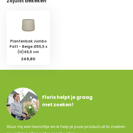
Zojuist bekeken
Plantenbak Jumbo
Patt - Beige Ø55,5 x
(H)46,5 cm
249,80
Floris helpt je graag
met zoeken!
Stuur mij een berichtje en ik help je jouw product uit te zoeken