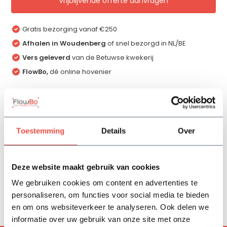
Vrijblijvende offerte aanvragen
Gratis bezorging vanaf €250
Afhalen in Woudenberg
of snel bezorgd in NL/BE
Vers geleverd
van de Betuwse kwekerij
FlowBo,
dé online hovenier
Productomschrijving
Toestemming
Details
Over
Specificaties
Deze website maakt gebruik van cookies
Reviews
We gebruiken cookies om content en advertenties te
personaliseren, om functies voor social media te bieden
Delen
en om ons websiteverkeer te analyseren. Ook delen we
informatie over uw gebruik van onze site met onze