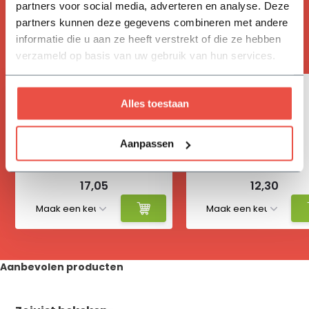
partners voor social media, adverteren en analyse. Deze
partners kunnen deze gegevens combineren met andere
ACCESSOIRES
informatie die u aan ze heeft verstrekt of die ze hebben
Handig om mee te bestellen
verzameld op basis van uw gebruik van hun services.
Alles toestaan
Aanpassen
Vivimus
Hydrokorrels
17,05
12,30
Aanbevolen producten