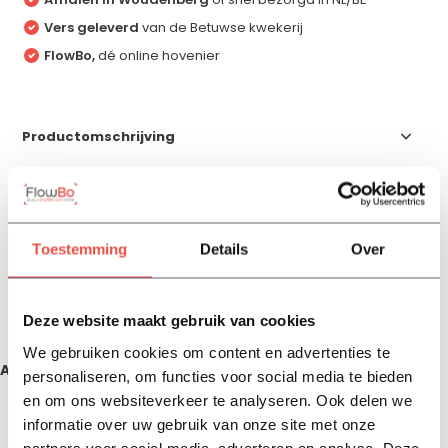
Vers geleverd
van de Betuwse kwekerij
FlowBo,
dé online hovenier
Productomschrijving
Specificaties
Toestemming
Details
Over
Reviews
Delen
Deze website maakt gebruik van cookies
We gebruiken cookies om content en advertenties te
Aanbevolen producten
personaliseren, om functies voor social media te bieden
en om ons websiteverkeer te analyseren. Ook delen we
informatie over uw gebruik van onze site met onze
Zojuist bekeken
partners voor social media, adverteren en analyse. Deze