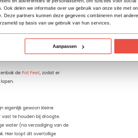
ent en advertenties te personaliseren, om functies voor social
. Ook delen we informatie over uw gebruik van onze site met on
Garantie
e. Deze partners kunnen deze gegevens combineren met andere i
erzameld op basis van uw gebruik van hun services.
t gaas, zodat de gaten niet
r je de gaten gaat boren, zodat
Aanpassen
ntenbak de
Pot Feet
, zodat er
n lopen.
jn eigenlijk gewoon kleine
 vast te houden bij droogte.
lige water (na verzadiging van de
 Hier loopt dit overtollige