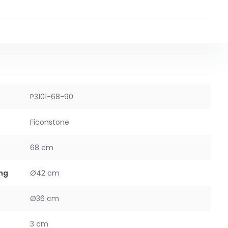
P3101-68-90
Ficonstone
68 cm
ng
Ø42 cm
Ø36 cm
3 cm