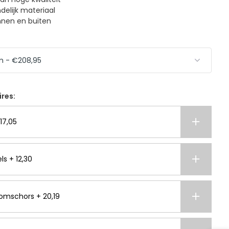
elijk materiaal
nnen en buiten
ires:
17,05
ls + 12,30
omschors + 20,19