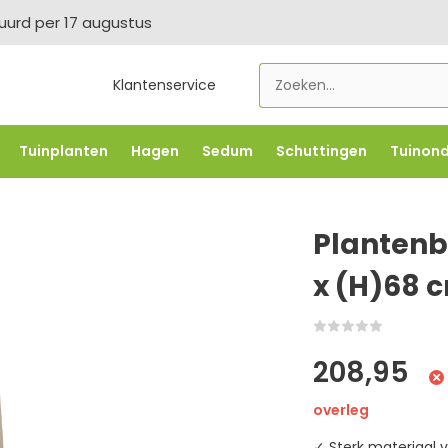
tuurd per 17 augustus
Klantenservice
Tuinplanten
Hagen
Sedum
Schuttingen
Tuinon
LOWBO250
-5% vanaf €500 -
FLOWBO500
-7,5% vana
Plantenb
x (H)68 
208,95
overleg
✓ Sterk materiaal v