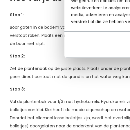
We gebruiken cookies om cont
websiteverkeer te analyseren
Stap 1:
media, adverteren en analys
verstrekt of die ze hebben v
Boor gaten in de bodem van de plantenbak en bedek dit me
verstopt raken. Plaats een stukje Duct Tape op de plek waa
de boor niet slipt.
Stap 2:
Zet de plantenbak op de juiste plaats. Plaats onder de pla
geen direct contact met de grond is en het water weg ka
Stap 3
:
Vul de plantenbak voor 1/3 met hydrokorrels. Hydrokorrels zi
bolletjes van klei. Klei heeft de mooie eigenschap om water
Doordat het allemaal losse bolletjes zijn, wordt het overtol
bolletjes) doorgelaten naar de onderkant van de plantenbak.