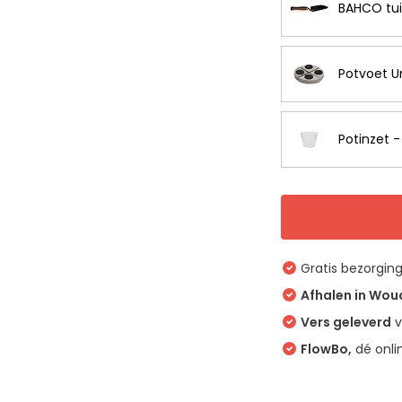
BAHCO tui
Potvoet Ur
Potinzet 
Gratis bezorgin
Afhalen in Wo
Vers geleverd
v
FlowBo,
dé onli