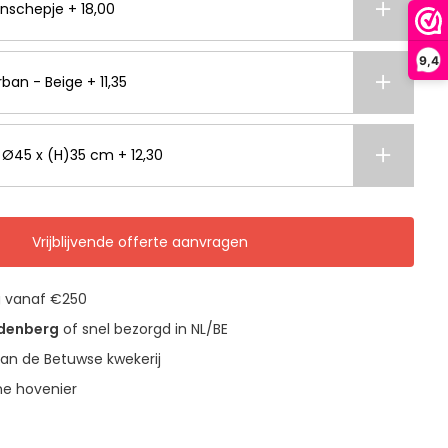
nschepje + 18,00
9,4
ban - Beige + 11,35
- Ø45 x (H)35 cm + 12,30
Vrijblijvende offerte aanvragen
g vanaf €250
udenberg
of snel bezorgd in NL/BE
an de Betuwse kwekerij
ne hovenier