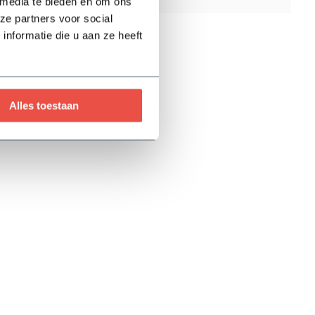
 media te bieden en om ons
ze partners voor social
5 jaar
nformatie die u aan ze heeft
Alles toestaan