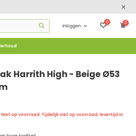
0
0
Inloggen
derhoud
f €1000 -
FLOWBO1000
ak Harrith High - Beige Ø53
cm
Niet op voorraad: Tijdelijk niet op voorraad, levertijd in
an hoge kwaliteit