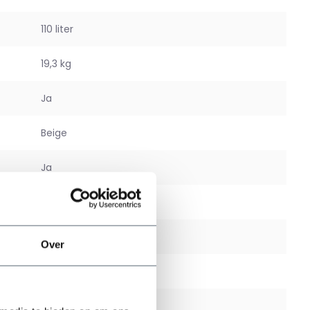
110 liter
19,3 kg
Ja
Beige
Ja
Ja
Binnen en buiten
Over
Nee
Nee