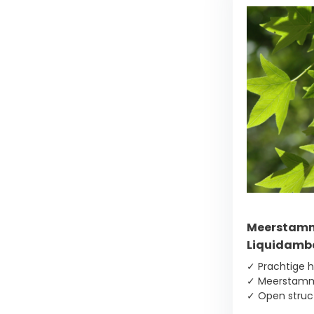
Toon
meer
Bloeikleur
Groen
(1)
Paars
(2)
Rood
(1)
Meerstamm
Liquidamba
Toon
meer
✓ Prachtige h
✓ Meerstam
✓ Open struc
Bloeimaand