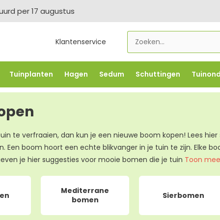
tuurd per 17 augustus
Klantenservice
Tuinplanten
Hagen
Sedum
Schuttingen
Tuinon
LOWBO250
-5% vanaf €500 -
FLOWBO500
-7,5% vana
open
e tuin te verfraaien, dan kun je een nieuwe boom kopen! Lees hie
n. Een boom hoort een echte blikvanger in je tuin te zijn. Elke bo
even je hier suggesties voor mooie bomen die je tuin
Toon me
Mediterrane
men
Sierbomen
bomen