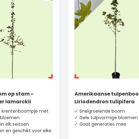
m op stam -
Amerikaanse tulpenboo
r lamarckii
Liriodendron tulipifera
nd krentenboompje met
✓ Snelgroeiende boom
e bloemen
✓ Gele tulpvormige bloemen
in elk seizoen
✓ Gaat generaties mee
n en geschikt voor elke