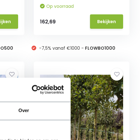
Op voorraad
162,69
ijken
Bekijken
BO500
-7,5% vanaf €1000 -
FLOWBO1000
Over