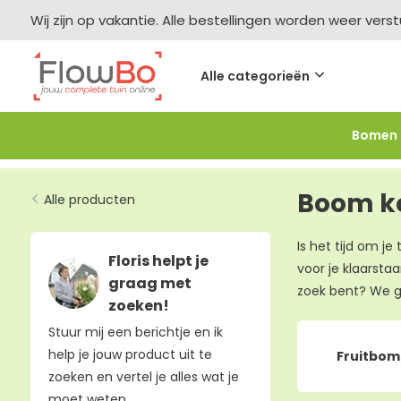
Wij zijn op vakantie. Alle bestellingen worden weer vers
Alle categorieën
Bomen
Meer bestellen =
meer korting
-2,5% vanaf €250 -
F
Boom k
Alle producten
Is het tijd om j
Floris helpt je
voor je klaarstaa
graag met
zoek bent? We g
zoeken!
Stuur mij een berichtje en ik
help je jouw product uit te
Fruitbo
zoeken en vertel je alles wat je
moet weten.