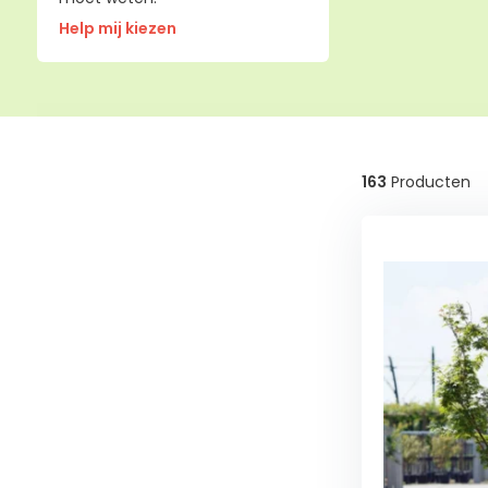
Help mij kiezen
163
Producten
Wintergroen
Ja
(41)
Nee
(108)
Schaduw
Schaduw