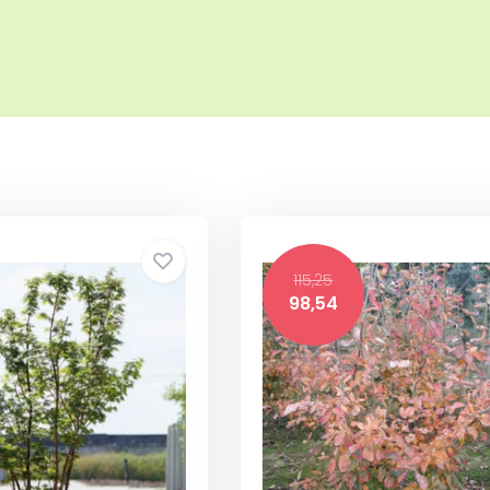
115,25
98,54