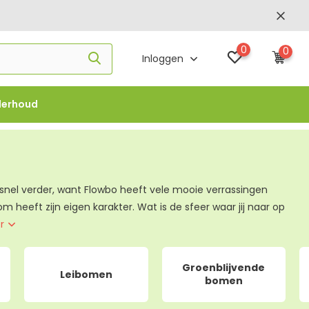
0
0
Inloggen
derhoud
f €1000 -
FLOWBO1000
r snel verder, want Flowbo heeft vele mooie verrassingen
om heeft zijn eigen karakter. Wat is de sfeer waar jij naar op
er
Groenblijvende
Leibomen
bomen