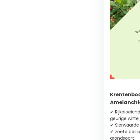
Krentenboo
Amelanchie
✔ Rijkbloeie
geurige witt
✔ Sierwaarde 
✔ zoete besse
grondsoort