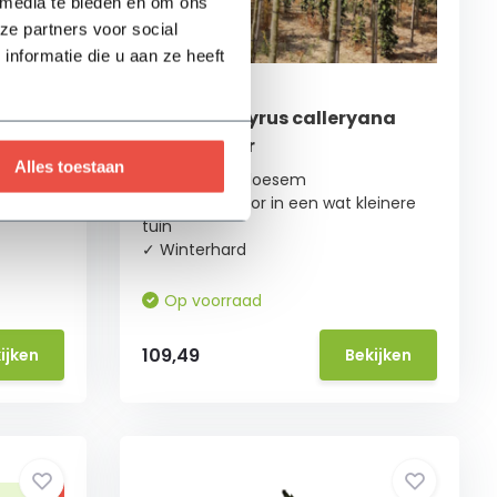
 media te bieden en om ons
ze partners voor social
nformatie die u aan ze heeft
te
Sierpeer - Pyrus calleryana
Chanticleer
Alles toestaan
ls
✓ Prachtige bloesem
✓ Geschikt voor in een wat kleinere
tuin
✓ Winterhard
Op voorraad
109,49
ijken
Bekijken