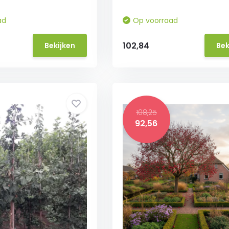
ad
Op voorraad
102,84
Bekijken
Bek
108,25
92,56