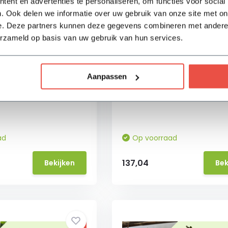
ent en advertenties te personaliseren, om functies voor social
. Ook delen we informatie over uw gebruik van onze site met on
e. Deze partners kunnen deze gegevens combineren met andere i
erzameld op basis van uw gebruik van hun services.
 - Magnolia kobus
Sierappel - Malus everes
emen
✓ Witte bloesem
Aanpassen
roei
✓ Oranjerode vruchten/appe
vriendelijk
✓ Winterhard
ad
Op voorraad
137,04
Bekijken
Bek