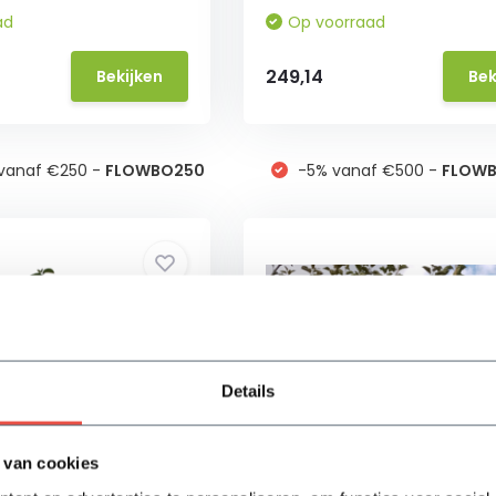
ad
Op voorraad
249,14
Bekijken
Bek
vanaf €250 -
FLOWBO250
-5% vanaf €500 -
FLOW
Details
 van cookies