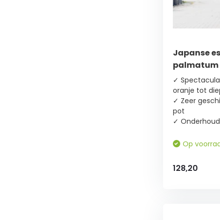
(90)
Half
schaduw
(119)
Japanse es
palmatum
Zon
(148)
✓ Spectaculai
oranje tot di
✓ Zeer geschikt
Bladkleur
pot
✓ Onderhoud
Geel
(5)
Op voorra
Grijs
128,20
(6)
Groen
(140)