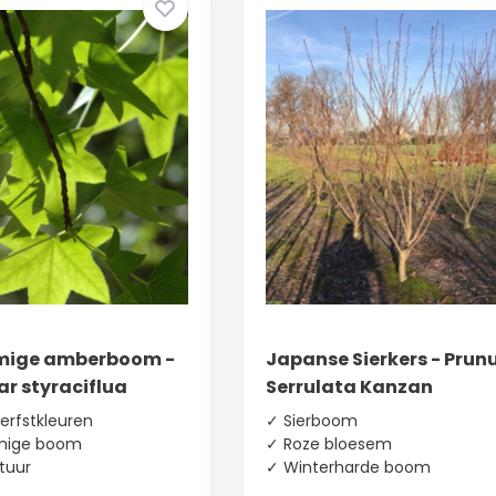
ige amberboom -
Japanse Sierkers - Prun
r styraciflua
Serrulata Kanzan
erfstkleuren
✓ Sierboom
mige boom
✓ Roze bloesem
tuur
✓ Winterharde boom