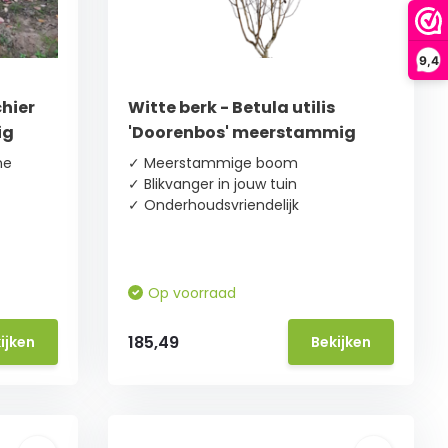
9,4
hier
Witte berk - Betula utilis
ig
'Doorenbos' meerstammig
ne
✓ Meerstammige boom
✓ Blikvanger in jouw tuin
✓ Onderhoudsvriendelijk
Op voorraad
185,49
ijken
Bekijken