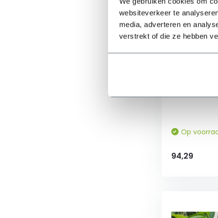
We gebruiken cookies om cont
(9)
websiteverkeer te analyseren
media, adverteren en analys
Prijs
verstrekt of die ze hebben v
Beverboom
-
✓ Witte blo
✓ Langzame g
✓ Onderhouds
Op voorra
94,29