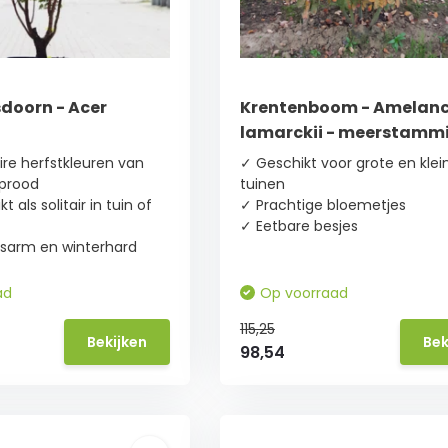
doorn - Acer
Krentenboom - Amelanc
lamarckii - meerstamm
re herfstkleuren van
✓ Geschikt voor grote en klei
eprood
tuinen
 als solitair in tuin of
✓ Prachtige bloemetjes
✓ Eetbare besjes
sarm en winterhard
ad
Op voorraad
115,25
Bekijken
Bek
98,54