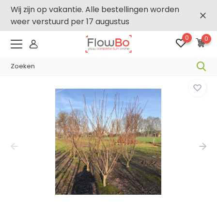
Wij zijn op vakantie. Alle bestellingen worden
weer verstuurd per 17 augustus
0
0
0 -
FLOWBO250
-,5% vanaf €500 -
F
Home