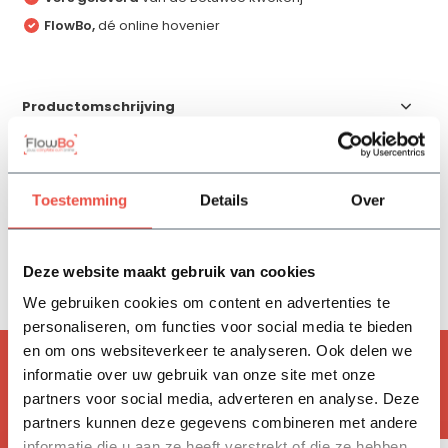
FlowBo,
dé online hovenier
Productomschrijving
Specificaties
Toestemming
Details
Over
Reviews
Deze website maakt gebruik van cookies
Delen
We gebruiken cookies om content en advertenties te
personaliseren, om functies voor social media te bieden
en om ons websiteverkeer te analyseren. Ook delen we
ACCESSOIRES
informatie over uw gebruik van onze site met onze
Handig om mee te bestellen
partners voor social media, adverteren en analyse. Deze
partners kunnen deze gegevens combineren met andere
informatie die u aan ze heeft verstrekt of die ze hebben