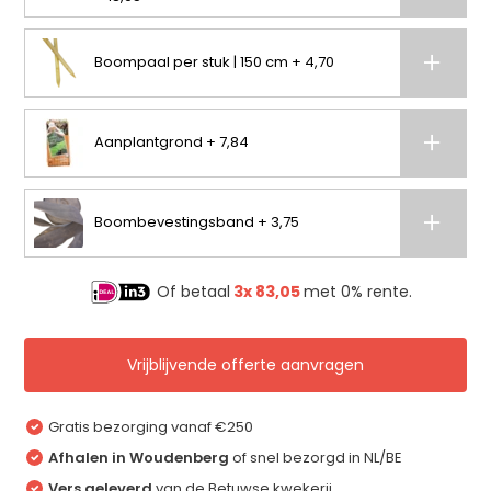
Boompaal per stuk | 150 cm + 4,70
Aanplantgrond + 7,84
Boombevestingsband + 3,75
Of betaal
3x
83,05
met 0% rente.
Vrijblijvende offerte aanvragen
Gratis bezorging vanaf €250
Afhalen in Woudenberg
of snel bezorgd in NL/BE
Vers geleverd
van de Betuwse kwekerij