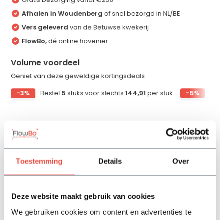
Afhalen in Woudenberg
of snel bezorgd in NL/BE
Vers geleverd
van de Betuwse kwekerij
FlowBo,
dé online hovenier
Volume voordeel
Geniet van deze geweldige kortingsdeals
-3%
Bestel
5
stuks voor slechts
144,91
per stuk
-5%
Be
Productomschrijving
Toestemming
Details
Over
Specificaties
Deze website maakt gebruik van cookies
Reviews
We gebruiken cookies om content en advertenties te