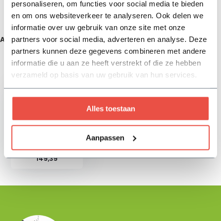
personaliseren, om functies voor social media te bieden
Delen
en om ons websiteverkeer te analyseren. Ook delen we
informatie over uw gebruik van onze site met onze
partners voor social media, adverteren en analyse. Deze
Aanbevolen producten
partners kunnen deze gegevens combineren met andere
informatie die u aan ze heeft verstrekt of die ze hebben
Zojuist bekeken
verzameld op basis van uw gebruik van hun services.
Alles toestaan
Aanpassen
Wilgenschutting 180
x 180 cm - Premium+
149,39