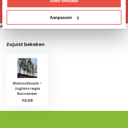
23,70
Alles toestaan
Aanpassen
Aanbevolen producten
Zojuist bekeken
Walnootboom -
Juglans regia
Buccaneer
112,58