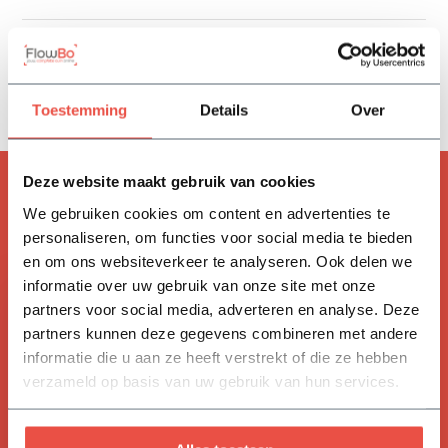
Reviews
Delen
Toestemming
Details
Over
Deze website maakt gebruik van cookies
ACCESSOIRES
We gebruiken cookies om content en advertenties te
Handig om mee te bestellen
personaliseren, om functies voor social media te bieden
en om ons websiteverkeer te analyseren. Ook delen we
informatie over uw gebruik van onze site met onze
partners voor social media, adverteren en analyse. Deze
partners kunnen deze gegevens combineren met andere
informatie die u aan ze heeft verstrekt of die ze hebben
verzameld op basis van uw gebruik van hun services.
Aanplantpakket per boom: 2
boompalen 200 cm | 1 zak
aanplantgrond | 2 meter
boombevestigingsband | 2
krammen