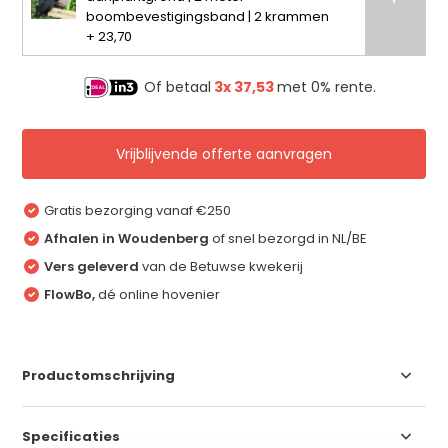
boombevestigingsband | 2 krammen
+ 23,70
Of betaal
3x
37,53
met 0% rente.
Vrijblijvende offerte aanvragen
Gratis bezorging vanaf €250
Afhalen in Woudenberg
of snel bezorgd in NL/BE
Vers geleverd
van de Betuwse kwekerij
FlowBo,
dé online hovenier
Productomschrijving
Specificaties