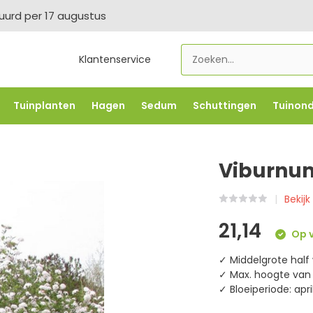
tuurd per 17 augustus
Klantenservice
Tuinplanten
Hagen
Sedum
Schuttingen
Tuinon
LOWBO250
-5% vanaf €500 -
FLOWBO500
-7,5% vana
Viburnum
Bekijk
21,14
Op v
✓ Middelgrote half
✓ Max. hoogte van 
✓ Bloeiperiode: apr