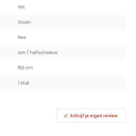
Wit
Groen
Nee
zon / halfschaduw
150 cm
1 stuk
Schrijf je eigen review