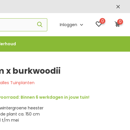
0
0
Inloggen
derhoud
f €1000 -
FLOWBO1000
 x burkwoodii
 alles Tuinplanten
oorraad: Binnen 6 werkdagen in jouw tuin!
 wintergroene heester
de plant ca. 150 cm
il t/m mei