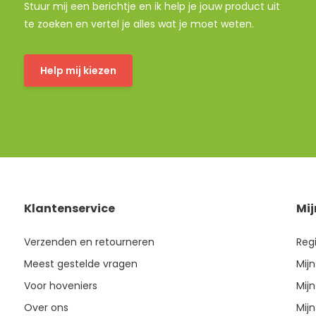
Stuur mij een berichtje en ik help je jouw product uit
te zoeken en vertel je alles wat je moet weten.
Help mij kiezen
Klantenservice
Mi
Verzenden en retourneren
Reg
Meest gestelde vragen
Mijn
Voor hoveniers
Mijn
Over ons
Mijn