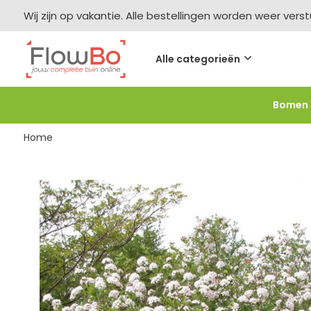
Wij zijn op vakantie. Alle bestellingen worden weer vers
Alle categorieën
Bomen
Meer bestellen =
meer korting
-2,5% vanaf €250 -
F
Home