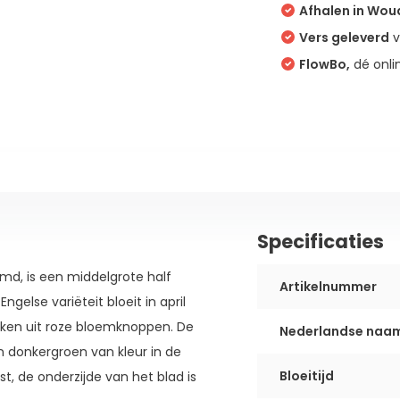
Afhalen in Wo
Vers geleverd
v
FlowBo,
dé onli
Specificaties
md, is een middelgrote half
Artikelnummer
else variëteit bloeit in april
uiken uit roze bloemknoppen. De
Nederlandse naa
n donkergroen van kleur in de
Bloeitijd
st, de onderzijde van het blad is