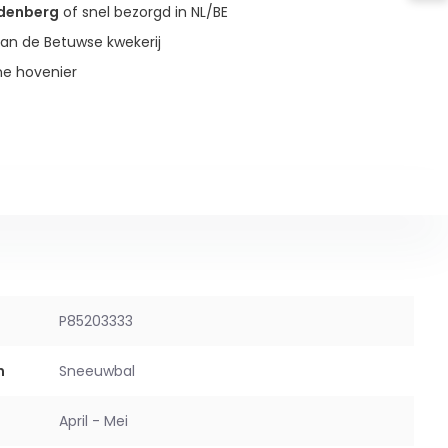
udenberg
of snel bezorgd in NL/BE
an de Betuwse kwekerij
ne hovenier
P85203333
m
Sneeuwbal
April - Mei