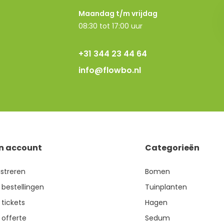
Maandag t/m vrijdag
08:30 tot 17:00 uur
+31 344 23 44 64
info@flowbo.nl
jn account
Categorieën
istreren
Bomen
 bestellingen
Tuinplanten
 tickets
Hagen
 offerte
Sedum