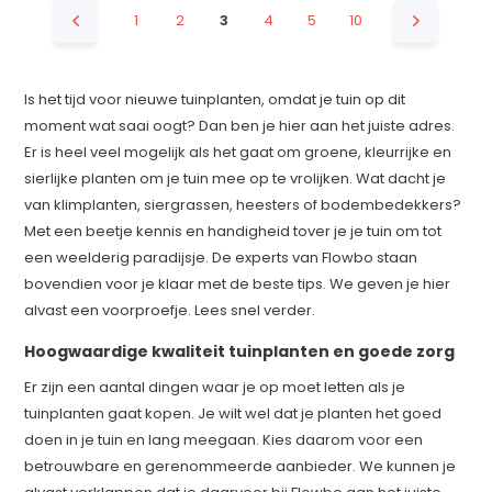
1
2
3
4
5
10
Is het tijd voor nieuwe tuinplanten, omdat je tuin op dit
moment wat saai oogt? Dan ben je hier aan het juiste adres.
Er is heel veel mogelijk als het gaat om groene, kleurrijke en
sierlijke planten om je tuin mee op te vrolijken. Wat dacht je
van klimplanten, siergrassen, heesters of bodembedekkers?
Met een beetje kennis en handigheid tover je je tuin om tot
een weelderig paradijsje. De experts van Flowbo staan
bovendien voor je klaar met de beste tips. We geven je hier
alvast een voorproefje. Lees snel verder.
Hoogwaardige kwaliteit tuinplanten en goede zorg
Er zijn een aantal dingen waar je op moet letten als je
tuinplanten gaat kopen. Je wilt wel dat je planten het goed
doen in je tuin en lang meegaan. Kies daarom voor een
betrouwbare en gerenommeerde aanbieder. We kunnen je