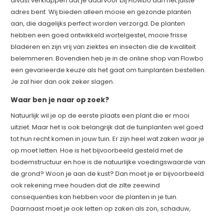
alvast verklappen dat je daarvoor bij Flowbo aan het juiste
adres bent. Wij bieden alleen mooie en gezonde planten
aan, die dagelijks perfect worden verzorgd. De planten
hebben een goed ontwikkeld wortelgestel, mooie frisse
bladeren en zijn vrij van ziektes en insecten die de kwaliteit
belemmeren. Bovendien heb je in de online shop van Flowbo
een gevarieerde keuze als het gaat om tuinplanten bestellen.
Je zal hier dan ook zeker slagen.
Waar ben je naar op zoek?
Natuurlijk wil je op de eerste plaats een plant die er mooi
uitziet. Maar het is ook belangrijk dat de tuinplanten wel goed
tot hun recht komen in jouw tuin. Er zijn heel wat zaken waar je
op moet letten. Hoe is het bijvoorbeeld gesteld met de
bodemstructuur en hoe is de natuurlijke voedingswaarde van
de grond? Woon je aan de kust? Dan moet je er bijvoorbeeld
ook rekening mee houden dat de zilte zeewind
consequenties kan hebben voor de planten in je tuin.
Daarnaast moet je ook letten op zaken als zon, schaduw,