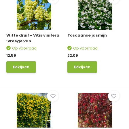
Witte druif - Vitis vinifera
Toscaanse jasmijn
‘Vroege van...
Op voorraad
Op voorraad
12,59
22,09
Bekijken
Bekijken