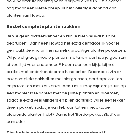
de vlinderstruik prachtig voor in vrijwel elke tuin. Dit is echter
nog maar een kleine greep uit het volledige aanbod aan
planten van Flowbo.
Bestel complete plantenbakken
Ben je geen plantenkenner en kun je hier wel wat hulp bij
gebruiken? Dan heeft Flowbo het extra gemakkelijk voor je
gemaakt. Je vind online namelijk prachtige plantenpakketten.
Wil je wel graag mooie planten in je tuin, maar heb je geen zin
of veel tijd voor onderhoud? Neem dan een kijkje bij het
pakket met onderhoudsarme tuinplanten. Daarnaast zijn er
ook complete pakketten met siergrassen, borderpakketten
en pakketten met keukenkruiden. Het is mogelijk om je tuin op
een manier in te richten met de juiste planten en bloemen,
zodat je extra veel vlinders en bijen aantrekt. Wil je een lekker
divers pakket, zodat je van februari tot en met oktober
bloeiende planten hebt? Dan is het ‘Borderpakket Blad’ een
aanrader.
Tip: heb je ook al eens aan sedum gedacht?