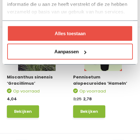
informatie die u aan ze heeft verstrekt of die ze hebben
Bekijken
Bekijken
verzameld op basis van uw gebruik van hun services.
Alles toestaan
Aanpassen
Miscanthus sinensis
Pennisetum
‘Gracillimus’
alopecuroides ‘Hameln’
Op voorraad
Op voorraad
4,04
3,25
2,78
Bekijken
Bekijken