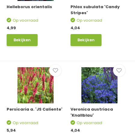
Helleborus orientalis
Phlox subulata 'Candy
Stripes'
Op voorraad
Op voorraad
4,99
4,04
Bekijken
Bekijken
Persicaria a. 'JS Caliente'
Veronica austriaca
'Knallblau'
Op voorraad
Op voorraad
5,94
4,04