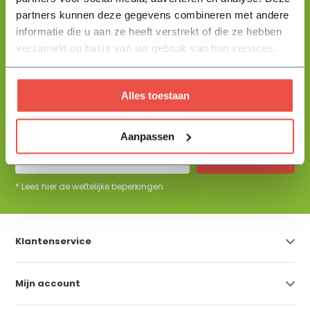
partners kunnen deze gegevens combineren met andere
informatie die u aan ze heeft verstrekt of die ze hebben
+31 344 23 44 64
Help mij kiezen
info@flowbo.nl
verzameld op basis van uw gebruik van hun services.
De beste tuininspiraties per mail
Alles toestaan
ontvangen?
Aanpassen
Abonneer
* Lees hier de wettelijke beperkingen
Klantenservice
Mijn account