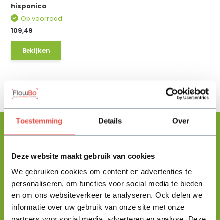
hispanica
Op voorraad
109,49
Bekijken
Toestemming
Details
Over
Deze website maakt gebruik van cookies
Floris helpt je graag
met zoeken!
We gebruiken cookies om content en advertenties te
personaliseren, om functies voor social media te bieden
en om ons websiteverkeer te analyseren. Ook delen we
Stuur mij een berichtje en ik help je jouw product uit te zoeken
informatie over uw gebruik van onze site met onze
en vertel je alles wat je moet weten.
partners voor social media, adverteren en analyse. Deze