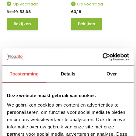
Op voorraad
Op voorraad
64,49
53,68
63,18
Bekijken
Bekijken
Toestemming
Details
Over
Beschermdoek | Per M2
Sedummat | Per M2 | Incl.
Deze website maakt gebruik van cookies
onderdoek, sub...
We gebruiken cookies om content en advertenties te
Op voorraad
Op voorraad
personaliseren, om functies voor social media te bieden
3,75
42,28
en om ons websiteverkeer te analyseren. Ook delen we
informatie over uw gebruik van onze site met onze
Bekijken
Bekijken
partners voor social media, adverteren en analyse. Deze