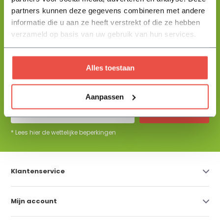
partners kunnen deze gegevens combineren met andere
informatie die u aan ze heeft verstrekt of die ze hebben
+31 344 23 44 64
Help mij kiezen
info@flowbo.nl
verzameld op basis van uw gebruik van hun services.
De beste tuininspiraties per mail
Alles toestaan
ontvangen?
Aanpassen
Abonneer
* Lees hier de wettelijke beperkingen
Klantenservice
Mijn account