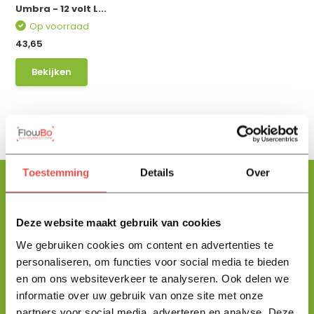
Umbra - 12 volt L...
Op voorraad
43,65
Bekijken
Toestemming
Details
Over
Deze website maakt gebruik van cookies
Floris helpt je graag
met zoeken!
We gebruiken cookies om content en advertenties te
personaliseren, om functies voor social media te bieden
en om ons websiteverkeer te analyseren. Ook delen we
Stuur mij een berichtje en ik help je jouw product uit te zoeken
informatie over uw gebruik van onze site met onze
en vertel je alles wat je moet weten.
partners voor social media, adverteren en analyse. Deze