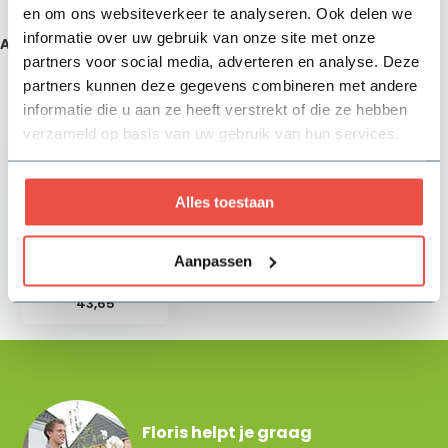
en om ons websiteverkeer te analyseren. Ook delen we
informatie over uw gebruik van onze site met onze
Aanbevolen producten
partners voor social media, adverteren en analyse. Deze
partners kunnen deze gegevens combineren met andere
Zojuist bekeken
informatie die u aan ze heeft verstrekt of die ze hebben
verzameld op basis van uw gebruik van hun services.
Alles toestaan
GardenLights
Aanpassen
grondspot Umbra -
12 volt LED
43,65
Floris helpt je graag