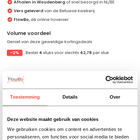
Afhalen in Woudenberg
of snel bezorgd in NL/BE
Vers geleverd
van de Betuwse kwekerij
FlowBo,
dé online hovenier
Volume voordeel
Geniet van deze geweldige kortingsdeals
-2%
Bestel
4
stuks voor slechts
42,78
per stuk
Productomschrijving
Toestemming
Details
Over
Specificaties
Reviews
Deze website maakt gebruik van cookies
We gebruiken cookies om content en advertenties te
personaliseren, om functies voor social media te bieden
Delen