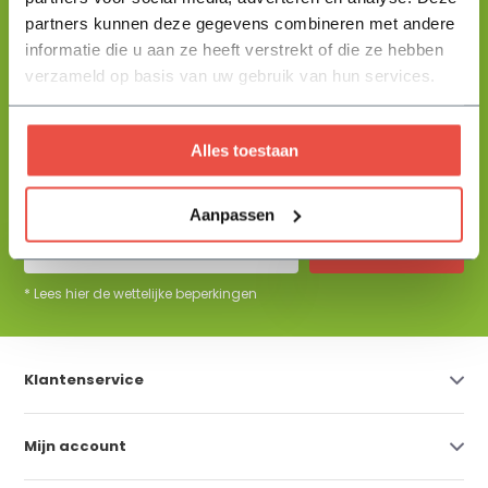
partners kunnen deze gegevens combineren met andere
informatie die u aan ze heeft verstrekt of die ze hebben
+31 344 23 44 64
Help mij kiezen
info@flowbo.nl
verzameld op basis van uw gebruik van hun services.
De beste tuininspiraties per mail
Alles toestaan
ontvangen?
Aanpassen
Abonneer
* Lees hier de wettelijke beperkingen
Klantenservice
Mijn account