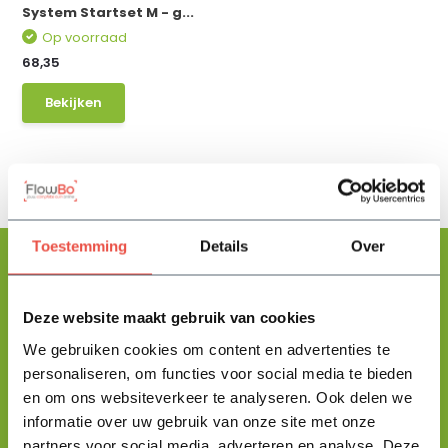
System Startset M - g...
Op voorraad
68,35
Bekijken
Toestemming
Details
Over
Deze website maakt gebruik van cookies
Floris helpt je graag
met zoeken!
We gebruiken cookies om content en advertenties te
personaliseren, om functies voor social media te bieden
en om ons websiteverkeer te analyseren. Ook delen we
Stuur mij een berichtje en ik help je jouw product uit te zoeken
informatie over uw gebruik van onze site met onze
en vertel je alles wat je moet weten.
partners voor social media, adverteren en analyse. Deze