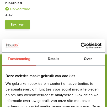
hibernica
Op voorraad
4,47
Bekijken
Toestemming
Details
Over
Deze website maakt gebruik van cookies
Floris helpt je graag
met zoeken!
We gebruiken cookies om content en advertenties te
personaliseren, om functies voor social media te bieden
en om ons websiteverkeer te analyseren. Ook delen we
Stuur mij een berichtje en ik help je jouw product uit te zoeken
informatie over uw gebruik van onze site met onze
en vertel je alles wat je moet weten.
partners voor social media, adverteren en analyse. Deze