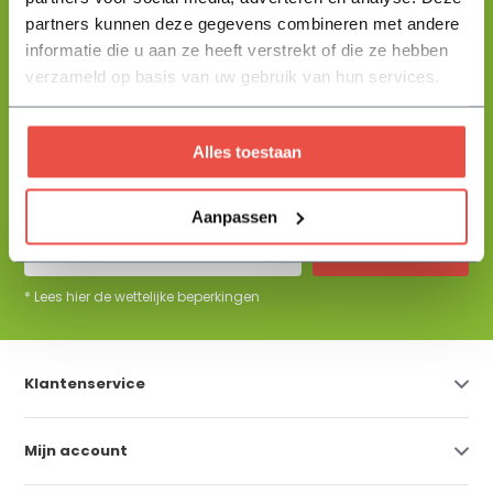
partners kunnen deze gegevens combineren met andere
informatie die u aan ze heeft verstrekt of die ze hebben
+31 344 23 44 64
Help mij kiezen
info@flowbo.nl
verzameld op basis van uw gebruik van hun services.
De beste tuininspiraties per mail
Alles toestaan
ontvangen?
Aanpassen
Abonneer
* Lees hier de wettelijke beperkingen
Klantenservice
Mijn account