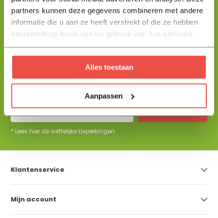
partners kunnen deze gegevens combineren met andere
informatie die u aan ze heeft verstrekt of die ze hebben
+31 344 23 44 64
Help mij kiezen
info@flowbo.nl
verzameld op basis van uw gebruik van hun services.
De beste tuininspiraties per mail
Alles toestaan
ontvangen?
Aanpassen
Abonneer
* Lees hier de wettelijke beperkingen
Klantenservice
Mijn account