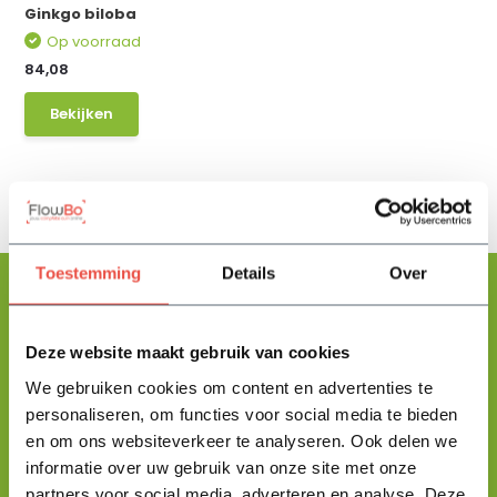
Ginkgo biloba
Op voorraad
84,08
Bekijken
Toestemming
Details
Over
Deze website maakt gebruik van cookies
Floris helpt je graag
met zoeken!
We gebruiken cookies om content en advertenties te
personaliseren, om functies voor social media te bieden
en om ons websiteverkeer te analyseren. Ook delen we
Stuur mij een berichtje en ik help je jouw product uit te zoeken
informatie over uw gebruik van onze site met onze
en vertel je alles wat je moet weten.
partners voor social media, adverteren en analyse. Deze