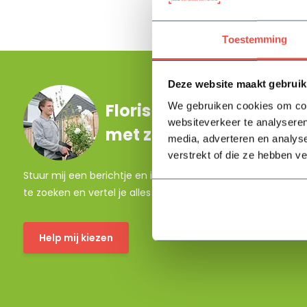
Toestemming
Deze website maakt gebruik
Floris helpt je graag
We gebruiken cookies om cont
websiteverkeer te analyseren
met zoeken!
media, adverteren en analys
verstrekt of die ze hebben v
Stuur mij een berichtje en ik help je jouw product uit
te zoeken en vertel je alles wat je moet weten.
Help mij kiezen