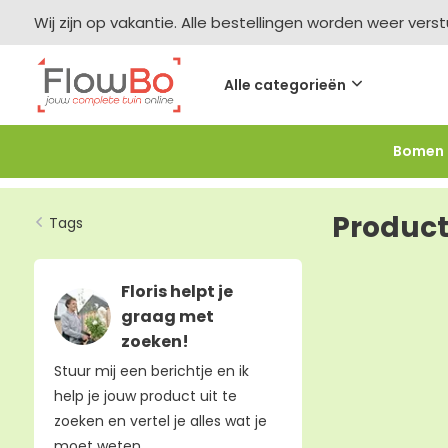
Wij zijn op vakantie. Alle bestellingen worden weer vers
Alle categorieën
Bomen
Meer bestellen =
meer korting
-2,5% vanaf €250 -
F
Produc
Tags
Floris helpt je
graag met
zoeken!
Stuur mij een berichtje en ik
help je jouw product uit te
zoeken en vertel je alles wat je
moet weten.