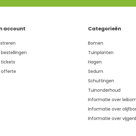
jn account
Categorieën
istreren
Bomen
 bestellingen
Tuinplanten
 tickets
Hagen
 offerte
Sedum
Schuttingen
Tuinonderhoud
Informatie over leibo
Informatie over olijf
Informatie over vijg