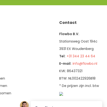
Contact
Flowbo B.V.
Stationsweg Oost 194c
3931 EX Woudenberg
Tel:
+31 344 23 44 64
E-mail:
info@flowbo.nl
KVK: 86437321
men
BTW: NL002422926B18
bomen
* De prijzen zijn incl. btw
enbomen