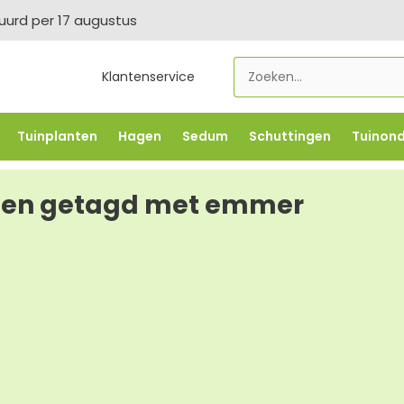
tuurd per 17 augustus
Klantenservice
Tuinplanten
Hagen
Sedum
Schuttingen
Tuinon
LOWBO250
-5% vanaf €500 -
FLOWBO500
-7,5% vana
ten getagd met emmer