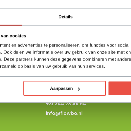
Details
 van cookies
Neem contact op
ent en advertenties te personaliseren, om functies voor social
. Ook delen we informatie over uw gebruik van onze site met on
Onze tuinspecialisten zitten klaar
e. Deze partners kunnen deze gegevens combineren met andere i
voor al je vragen.
erzameld op basis van uw gebruik van hun services.
Maandag t/m vrijdag
08:30 tot 17:00 uur
Aanpassen
+31 344 23 44 64
info@flowbo.nl