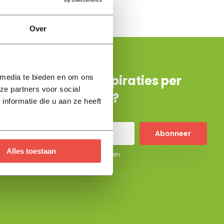
Over
De beste tuininspiraties per
 media te bieden en om ons
ze partners voor social
mail ontvangen?
nformatie die u aan ze heeft
Abonneer
Alles toestaan
* Lees hier de wettelijke beperkingen