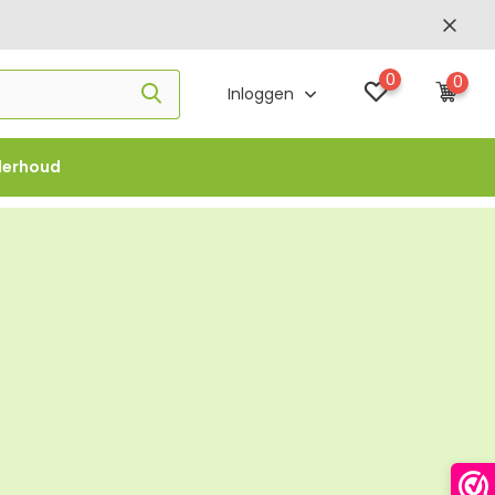
0
0
Inloggen
derhoud
f €1000 -
FLOWBO1000