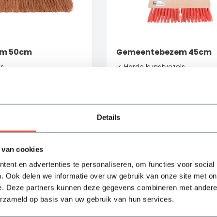
em 50cm
Gemeentebezem 45cm
s
✓ Harde kunstvezels
or het verwijderen van
✓ Geschikt voor het verwijde
o.a. grof vuil
te steel
✓ Incl. houten steel
Details
ad
Op voorraad
20,85
Bekijken
Bek
 van cookies
ent en advertenties te personaliseren, om functies voor social
. Ook delen we informatie over uw gebruik van onze site met on
e. Deze partners kunnen deze gegevens combineren met andere i
erzameld op basis van uw gebruik van hun services.