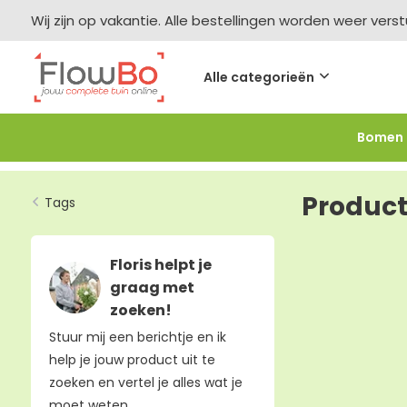
Wij zijn op vakantie. Alle bestellingen worden weer vers
Alle categorieën
Bomen
Meer bestellen =
meer korting
-2,5% vanaf €250 -
F
Produc
Tags
Floris helpt je
graag met
zoeken!
Stuur mij een berichtje en ik
help je jouw product uit te
zoeken en vertel je alles wat je
moet weten.