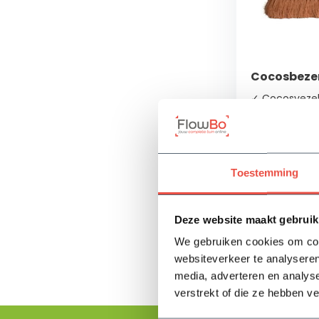
Cocosbez
✓ Cocosvezel
✓ Geschikt vo
droog, fijn vuil
✓ 150 cm leng
Toestemming
Op voorra
18,-
Deze website maakt gebruik
We gebruiken cookies om cont
websiteverkeer te analyseren
media, adverteren en analys
verstrekt of die ze hebben v