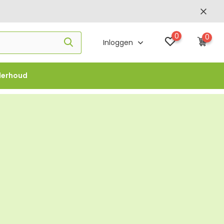
0
0
Inloggen
derhoud
f €1000 -
FLOWBO1000