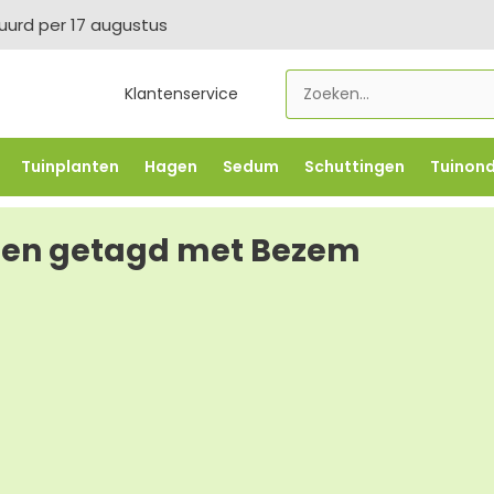
tuurd per 17 augustus
Klantenservice
Tuinplanten
Hagen
Sedum
Schuttingen
Tuinon
LOWBO250
-5% vanaf €500 -
FLOWBO500
-7,5% vana
ten getagd met Bezem