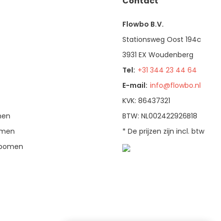
Contact
Flowbo B.V.
Stationsweg Oost 194c
3931 EX Woudenberg
Tel:
+31 344 23 44 64
E-mail:
info@flowbo.nl
KVK: 86437321
men
BTW: NL002422926B18
bomen
* De prijzen zijn incl. btw
enbomen