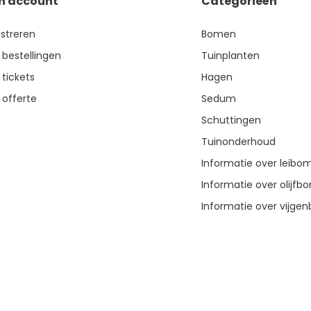
jn account
Categorieën
istreren
Bomen
 bestellingen
Tuinplanten
 tickets
Hagen
 offerte
Sedum
Schuttingen
Tuinonderhoud
Informatie over leibo
Informatie over olijf
Informatie over vijg