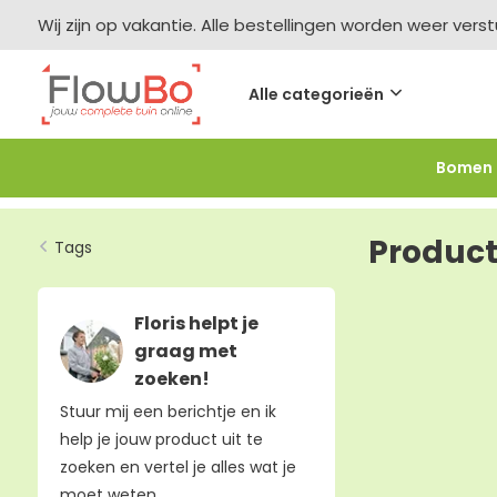
Wij zijn op vakantie. Alle bestellingen worden weer vers
Alle categorieën
Bomen
Meer bestellen =
meer korting
-2,5% vanaf €250 -
F
Product
Tags
Floris helpt je
graag met
zoeken!
Stuur mij een berichtje en ik
help je jouw product uit te
zoeken en vertel je alles wat je
moet weten.