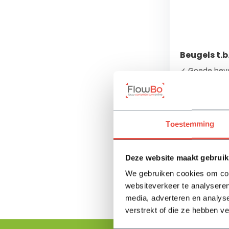
Beugels t.b
✓ Goede beve
en klare haag
✓ Verzinkt
✓ Verkrijgbaar
Toestemming
Op voorra
2,80
Deze website maakt gebruik
We gebruiken cookies om cont
websiteverkeer te analyseren
media, adverteren en analys
verstrekt of die ze hebben v