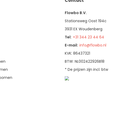
Contact
Flowbo B.V.
Stationsweg Oost 194c
3931 EX Woudenberg
Tel:
+31 344 23 44 64
E-mail:
info@flowbo.nl
KVK: 86437321
men
BTW: NL002422926B18
bomen
* De prijzen zijn incl. btw
enbomen