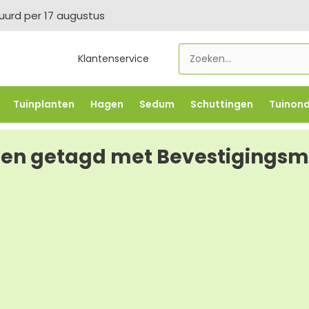
tuurd per 17 augustus
Klantenservice
Tuinplanten
Hagen
Sedum
Schuttingen
Tuinon
LOWBO250
-5% vanaf €500 -
FLOWBO500
-7,5% vana
en getagd met Bevestigingsm