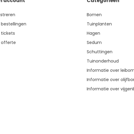
jn account
Categorieën
istreren
Bomen
 bestellingen
Tuinplanten
 tickets
Hagen
 offerte
Sedum
Schuttingen
Tuinonderhoud
Informatie over leibo
Informatie over olijf
Informatie over vijg