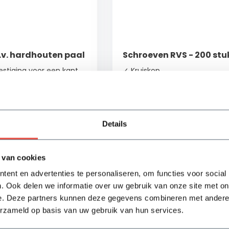
.v. hardhouten paal
Schroeven RVS - 200 stu
stiging voor een kant
✓ Kruiskop
✓ RVS materiaal
✓ In meerdere maten te verkr
 per stuk
Details
ad
Op voorraad
9,74
Bekijken
Bek
 van cookies
ent en advertenties te personaliseren, om functies voor social
. Ook delen we informatie over uw gebruik van onze site met on
e. Deze partners kunnen deze gegevens combineren met andere i
erzameld op basis van uw gebruik van hun services.