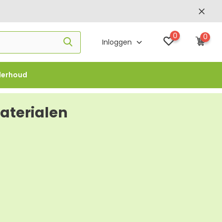
0
0
Inloggen
derhoud
f €1000 -
FLOWBO1000
aterialen