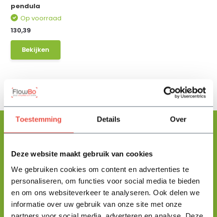
pendula
Op voorraad
130,39
Bekijken
Toestemming
Details
Over
Deze website maakt gebruik van cookies
Floris helpt je graag
met zoeken!
We gebruiken cookies om content en advertenties te
personaliseren, om functies voor social media te bieden
en om ons websiteverkeer te analyseren. Ook delen we
Stuur mij een berichtje en ik help je jouw product uit te zoeken
informatie over uw gebruik van onze site met onze
en vertel je alles wat je moet weten.
partners voor social media, adverteren en analyse. Deze