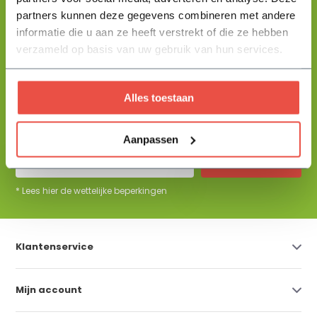
partners kunnen deze gegevens combineren met andere
informatie die u aan ze heeft verstrekt of die ze hebben
+31 344 23 44 64
Help mij kiezen
info@flowbo.nl
verzameld op basis van uw gebruik van hun services.
De beste tuininspiraties per mail
Alles toestaan
ontvangen?
Aanpassen
Abonneer
* Lees hier de wettelijke beperkingen
Klantenservice
Mijn account