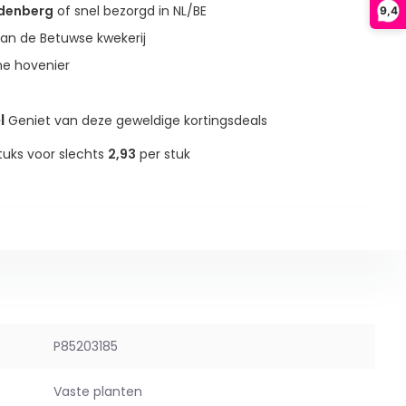
udenberg
of snel bezorgd in NL/BE
9,4
an de Betuwse kwekerij
ne hovenier
l
Geniet van deze geweldige kortingsdeals
tuks voor slechts
2,93
per stuk
P85203185
Vaste planten