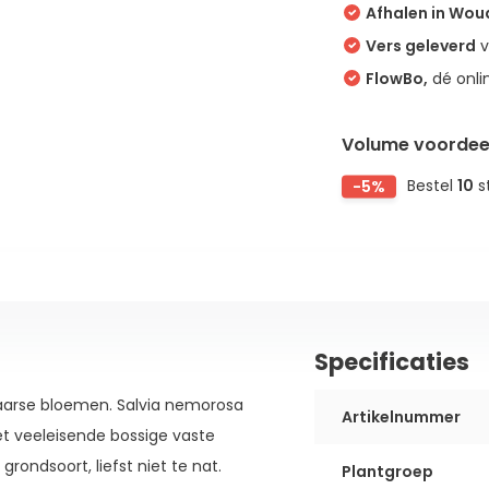
Afhalen in Wo
Vers geleverd
v
FlowBo,
dé onli
Volume voordee
-5%
Bestel
10
s
Specificaties
paarse bloemen. Salvia nemorosa
Artikelnummer
iet veeleisende bossige vaste
grondsoort, liefst niet te nat.
Plantgroep