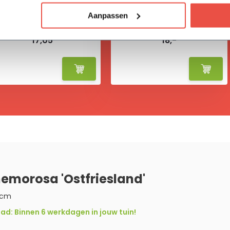
Aanpassen
Vivimus
BAHCO tuinschepje
17,05
18,-
nemorosa 'Ostfriesland'
 cm
d: Binnen 6 werkdagen in jouw tuin!