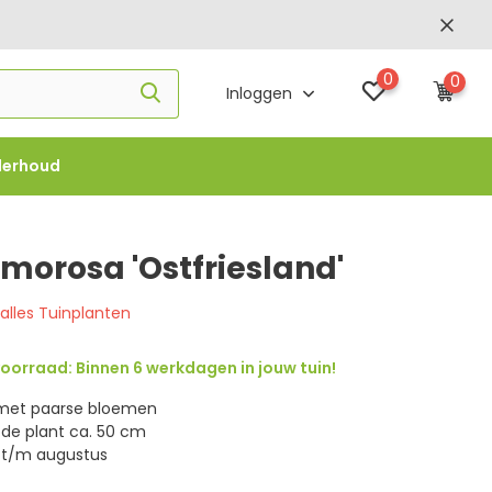
0
0
Inloggen
derhoud
f €1000 -
FLOWBO1000
morosa 'Ostfriesland'
 alles Tuinplanten
oorraad: Binnen 6 werkdagen in jouw tuin!
 met paarse bloemen
de plant ca. 50 cm
i t/m augustus