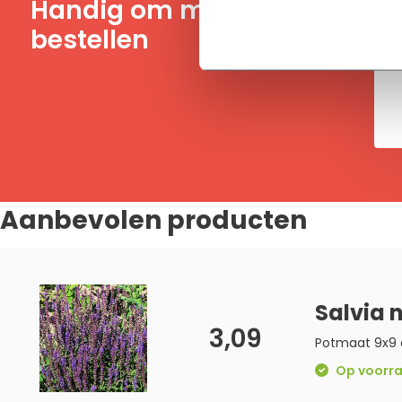
Handig om mee te
bestellen
Aanbevolen producten
Salvia 
3,09
Potmaat 9x9
Op voorraa