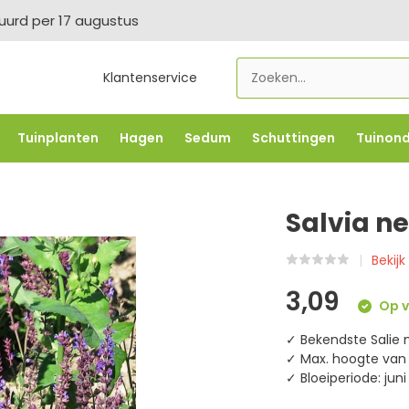
tuurd per 17 augustus
Klantenservice
Tuinplanten
Hagen
Sedum
Schuttingen
Tuinon
LOWBO250
-5% vanaf €500 -
FLOWBO500
-7,5% vana
Salvia ne
Bekijk
3,09
Op v
✓ Bekendste Salie
✓ Max. hoogte van 
✓ Bloeiperiode: jun