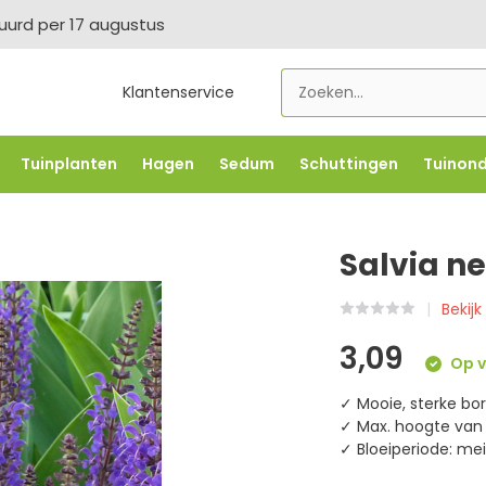
tuurd per 17 augustus
Klantenservice
Tuinplanten
Hagen
Sedum
Schuttingen
Tuinon
LOWBO250
-5% vanaf €500 -
FLOWBO500
-7,5% vana
Salvia n
Bekijk
3,09
Op v
✓ Mooie, sterke bo
✓ Max. hoogte van 
✓ Bloeiperiode: me