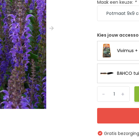
Maak een keuze:
*
Kies jouw accesso
Vivimus + 
BAHCO tui
-
+
Gratis bezorgin