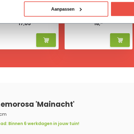
Aanpassen
Vivimus
BAHCO tuinschepje
17,05
18,-
nemorosa 'Mainacht'
 cm
d: Binnen 6 werkdagen in jouw tuin!