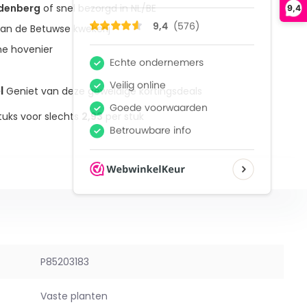
udenberg
of snel bezorgd in NL/BE
9,4
an de Betuwse kwekerij
ne hovenier
l
Geniet van deze geweldige kortingsdeals
tuks voor slechts
2,93
per stuk
P85203183
Vaste planten