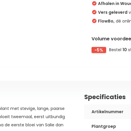
Afhalen in Wo
Vers geleverd
v
FlowBo,
dé onli
Volume voordee
-5%
Bestel
10
s
Specificaties
lant met stevige, lange, paarse
Artikelnummer
bloeit tweemaal, eerst uitbundig
na de eerste bloei van Salie dan
Plantgroep