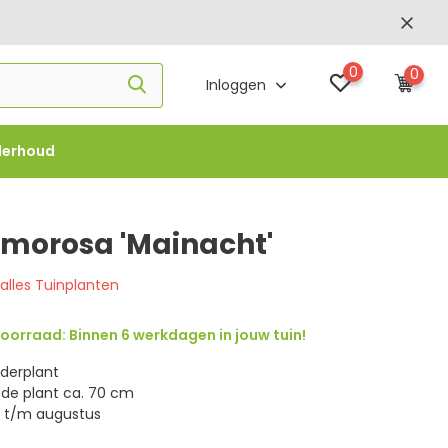
0
0
Inloggen
derhoud
f €1000 -
FLOWBO1000
emorosa 'Mainacht'
 alles Tuinplanten
oorraad: Binnen 6 werkdagen in jouw tuin!
rderplant
de plant ca. 70 cm
i t/m augustus