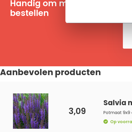
Handig om mee te
bestellen
Aanbevolen producten
Salvia 
3,09
Potmaat 9x9
Op voorraa