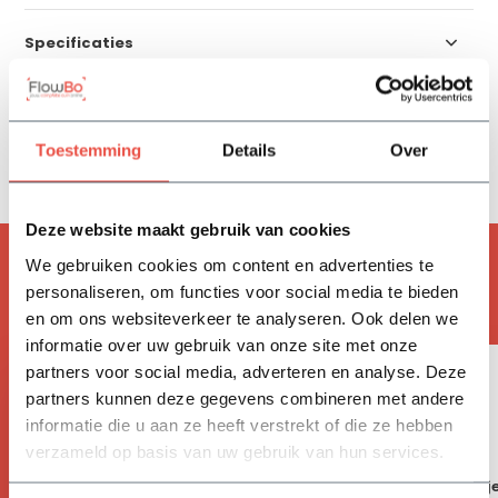
Specificaties
Reviews
Toestemming
Details
Over
Delen
Deze website maakt gebruik van cookies
ACCESSOIRES
We gebruiken cookies om content en advertenties te
personaliseren, om functies voor social media te bieden
Handig om mee te bestellen
en om ons websiteverkeer te analyseren. Ook delen we
informatie over uw gebruik van onze site met onze
partners voor social media, adverteren en analyse. Deze
partners kunnen deze gegevens combineren met andere
informatie die u aan ze heeft verstrekt of die ze hebben
verzameld op basis van uw gebruik van hun services.
Vivimus
BAHCO tuinschepj