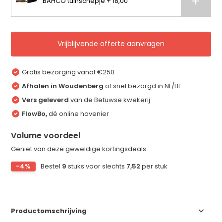
BAHCO tuinschepje + 18,00
Vrijblijvende offerte aanvragen
Gratis bezorging vanaf €250
Afhalen in Woudenberg
of snel bezorgd in NL/BE
Vers geleverd
van de Betuwse kwekerij
FlowBo,
dé online hovenier
Volume voordeel
Geniet van deze geweldige kortingsdeals
-4%
Bestel
9
stuks voor slechts
7,52
per stuk
Productomschrijving