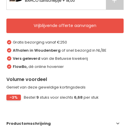
BAHCO tuinschepje + 18,00
Vrijblijvende offerte aanvragen
Gratis bezorging vanaf €250
Afhalen in Woudenberg
of snel bezorgd in NL/BE
Vers geleverd
van de Betuwse kwekerij
FlowBo,
dé online hovenier
Volume voordeel
Geniet van deze geweldige kortingsdeals
-3%
Bestel
9
stuks voor slechts
6,68
per stuk
Productomschrijving