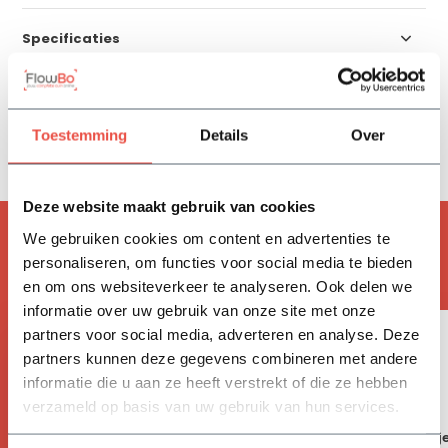
Specificaties
Reviews
Toestemming
Details
Over
Delen
Deze website maakt gebruik van cookies
ACCESSOIRES
We gebruiken cookies om content en advertenties te
personaliseren, om functies voor social media te bieden
Handig om mee te bestellen
en om ons websiteverkeer te analyseren. Ook delen we
informatie over uw gebruik van onze site met onze
partners voor social media, adverteren en analyse. Deze
partners kunnen deze gegevens combineren met andere
informatie die u aan ze heeft verstrekt of die ze hebben
verzameld op basis van uw gebruik van hun services.
Vivimus
BAHCO tuinschepj