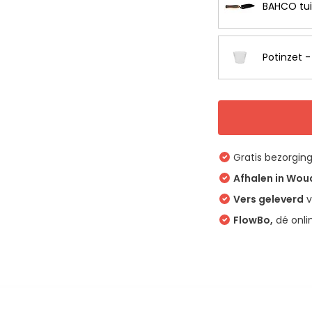
BAHCO tui
Potinzet 
Gratis bezorgin
Afhalen in Wo
Vers geleverd
v
FlowBo,
dé onli