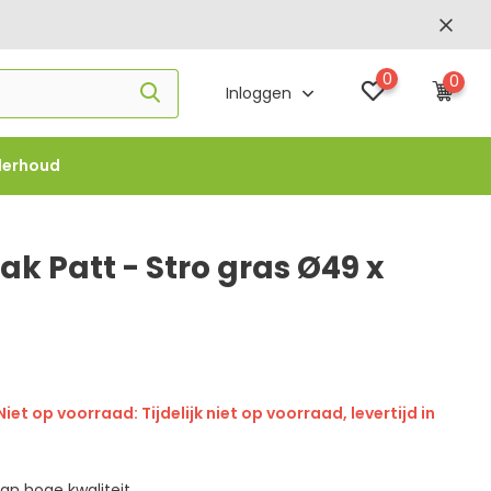
0
0
Inloggen
derhoud
f €1000 -
FLOWBO1000
k Patt - Stro gras Ø49 x
Niet op voorraad: Tijdelijk niet op voorraad, levertijd in
an hoge kwaliteit