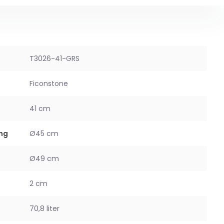
T3026-41-GRS
Ficonstone
41 cm
ng
Ø45 cm
Ø49 cm
2 cm
70,8 liter