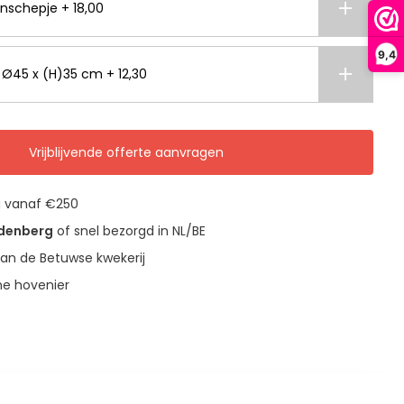
nschepje + 18,00
9,4
- Ø45 x (H)35 cm + 12,30
Vrijblijvende offerte aanvragen
g vanaf €250
udenberg
of snel bezorgd in NL/BE
an de Betuwse kwekerij
ne hovenier