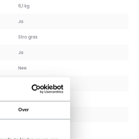
6,1 kg
Ja
Stro gras
Ja
Nee
Binnen
Nee
Over
Nee
2 jaar