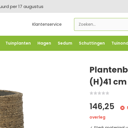
tuurd per 17 augustus
Klantenservice
Tuinplanten
Hagen
Sedum
Schuttingen
Tuinon
LOWBO250
-5% vanaf €500 -
FLOWBO500
-7,5% vana
Plantenba
(H)41 cm
146,25
overleg
✓ Sterk materiaal v