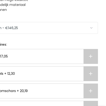
elijk materiaal
nnen
ires:
17,05
ls + 12,30
omschors + 20,19