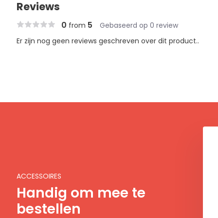
Reviews
0
5
from
Gebaseerd op 0 review
Er zijn nog geen reviews geschreven over dit product..
ACCESSOIRES
Handig om mee te
bestellen
O tuinschepje
Potinzet - Ø45 x (H)35 cm