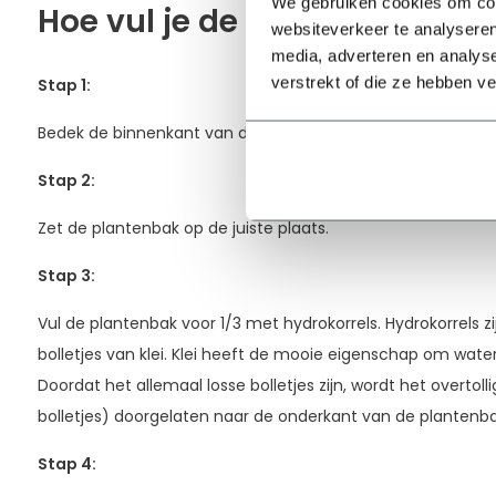
We gebruiken cookies om cont
Hoe vul je de plantenbak?
websiteverkeer te analyseren
media, adverteren en analys
verstrekt of die ze hebben v
Stap 1:
Bedek de binnenkant van de plantenbak met een waterbes
Stap 2:
Zet de plantenbak op de juiste plaats.
Stap 3
:
Vul de plantenbak voor 1/3 met hydrokorrels. Hydrokorrels zi
bolletjes van klei. Klei heeft de mooie eigenschap om water
Doordat het allemaal losse bolletjes zijn, wordt het overtol
bolletjes) doorgelaten naar de onderkant van de plantenb
Stap 4
: