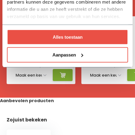
partners kunnen deze gegevens combineren met andere
Handig om mee te bestellen
informatie die u aan ze heeft verstrekt of die ze hebben
verzameld op basis van uw gebruik van hun services.
Alles toestaan
Vivimus
Hydrokorrels
Aanpassen
17,05
12,30
Aanbevolen producten
Zojuist bekeken