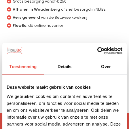
Gratis bezorging vanaf €250
Afhalen in Woudenberg
of snel bezorgd in NL/BE
Vers geleverd
van de Betuwse kwekerij
FlowBo,
dé online hovenier
Productomschrijving
Specificaties
Toestemming
Details
Over
Reviews
Deze website maakt gebruik van cookies
We gebruiken cookies om content en advertenties te
Delen
personaliseren, om functies voor social media te bieden
en om ons websiteverkeer te analyseren. Ook delen we
informatie over uw gebruik van onze site met onze
ACCESSOIRES
partners voor social media, adverteren en analyse. Deze