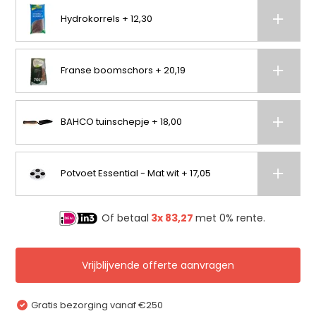
Hydrokorrels + 12,30
Franse boomschors + 20,19
BAHCO tuinschepje + 18,00
Potvoet Essential - Mat wit + 17,05
Of betaal
3x
83,27
met 0% rente.
Vrijblijvende offerte aanvragen
Gratis bezorging vanaf €250