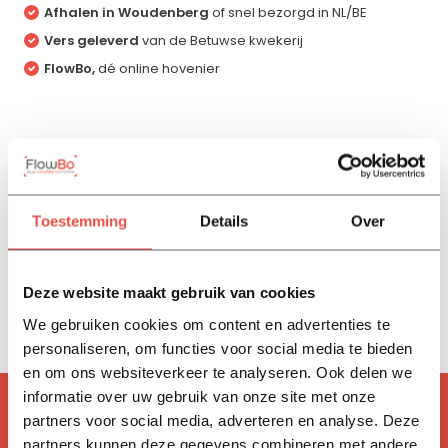
Afhalen in Woudenberg
of snel bezorgd in NL/BE
Vers geleverd
van de Betuwse kwekerij
FlowBo,
dé online hovenier
Productomschrijving
Specificaties
Toestemming
Details
Over
Reviews
Deze website maakt gebruik van cookies
We gebruiken cookies om content en advertenties te
Delen
personaliseren, om functies voor social media te bieden
en om ons websiteverkeer te analyseren. Ook delen we
informatie over uw gebruik van onze site met onze
ACCESSOIRES
partners voor social media, adverteren en analyse. Deze
Handig om mee te bestellen
partners kunnen deze gegevens combineren met andere