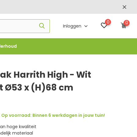
0
0
Inloggen
derhoud
f €1000 -
FLOWBO1000
k Harrith High - Wit
t Ø53 x (H)68 cm
Op voorraad: Binnen 6 werkdagen in jouw tuin!
an hoge kwaliteit
elijk materiaal