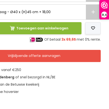
hoog - Ø40 x (H)45 cm + 18,00
9,4
Toevoegen aan winkelwagen
Of betaal
3x
69,65
met 0% rente.
Vrijblijvende offerte aanvragen
g vanaf €250
udenberg
of snel bezorgd in NL/BE
an de Betuwse kwekerij
ne hovenier