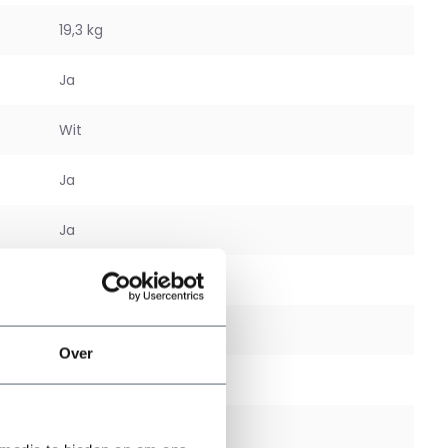
19,3 kg
Ja
Wit
Ja
Ja
Binnen en buiten
Nee
Over
Nee
5 jaar