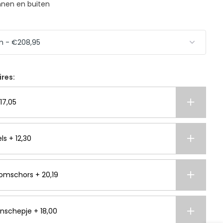
nnen en buiten
ires:
17,05
ls + 12,30
omschors + 20,19
nschepje + 18,00