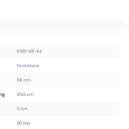
P3101-68-44
Ficonstone
68 cm
ng
Ø42 cm
3 cm
110 liter