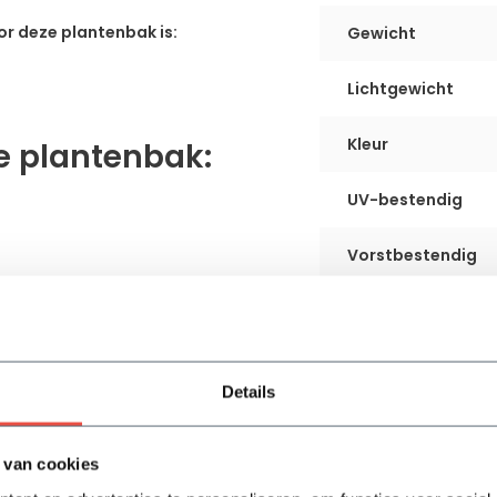
r deze plantenbak is:
Gewicht
Lichtgewicht
Kleur
e plantenbak:
UV-bestendig
Vorstbestendig
Gebruik
Waterdicht
Details
Dubbele bodem
 van cookies
Garantie