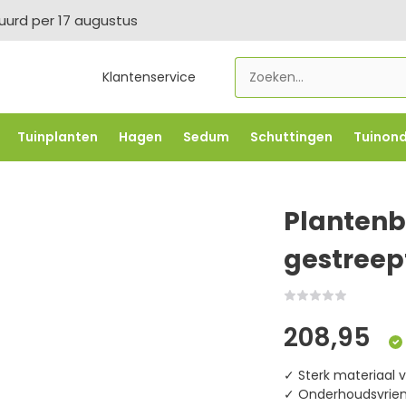
tuurd per 17 augustus
Klantenservice
Tuinplanten
Hagen
Sedum
Schuttingen
Tuinon
LOWBO250
-5% vanaf €500 -
FLOWBO500
-7,5% vana
Plantenba
gestreep
208,95
✓ Sterk materiaal v
✓ Onderhoudsvriend