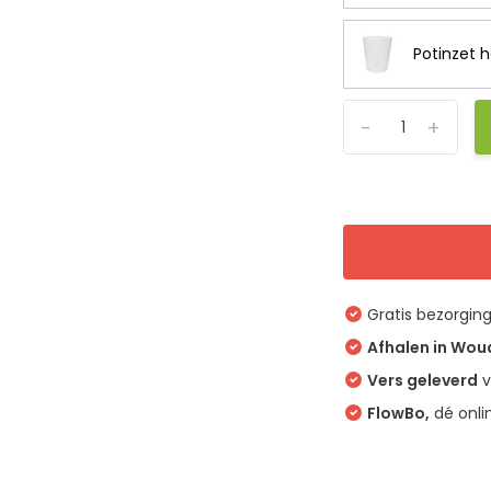
Potinzet 
-
+
Gratis bezorgin
Afhalen in Wo
Vers geleverd
v
FlowBo,
dé onli