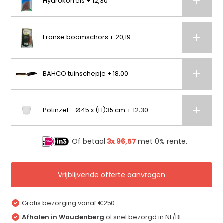
Hydrokorrels + 12,30
Franse boomschors + 20,19
BAHCO tuinschepje + 18,00
Potinzet - Ø45 x (H)35 cm + 12,30
Of betaal
3x
96,57
met 0% rente.
Vrijblijvende offerte aanvragen
Gratis bezorging vanaf €250
Afhalen in Woudenberg
of snel bezorgd in NL/BE